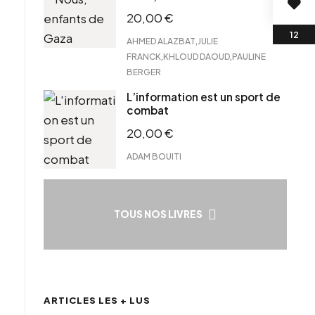
20,00
€
,
AHMED ALAZBAT
JULIE
,
,
FRANCK
KHLOUD DAOUD
PAULINE
BERGER
L’information est un sport de
combat
20,00
€
ADAM BOUITI
TOUS NOS LIVRES
ARTICLES LES + LUS