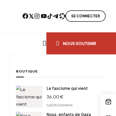
Facebook
Twitter
Instagram
YouTube
TikTok
Telegram
Lien
SE CONNECTER
Search everything...
NOUS SOUTENIR
BOUTIQUE
ebook
Le fascisme qui vient
tter
36,00
€
tFriendly
il
SAÏD BOUAMAMA
Nous, enfants de Gaza