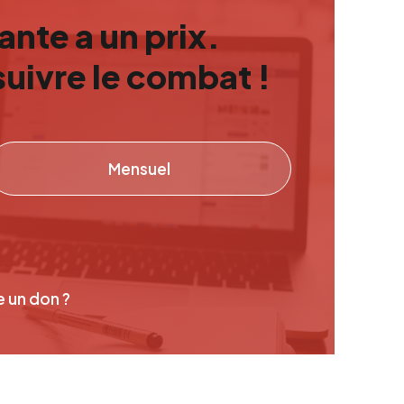
nte a un prix.
uivre le combat !
Mensuel
e un don ?