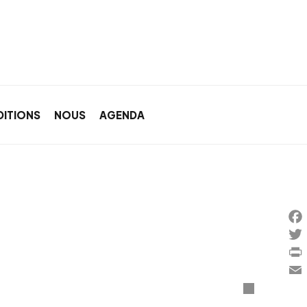
DITIONS
NOUS
AGENDA
Fac
Twi
Prin
Ema