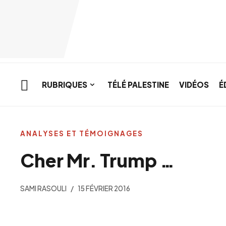
Skip to main content
RUBRIQUES
TÉLÉ PALESTINE
VIDÉOS
É
ANALYSES ET TÉMOIGNAGES
Cher Mr. Trump …
SAMI RASOULI
15 FÉVRIER 2016