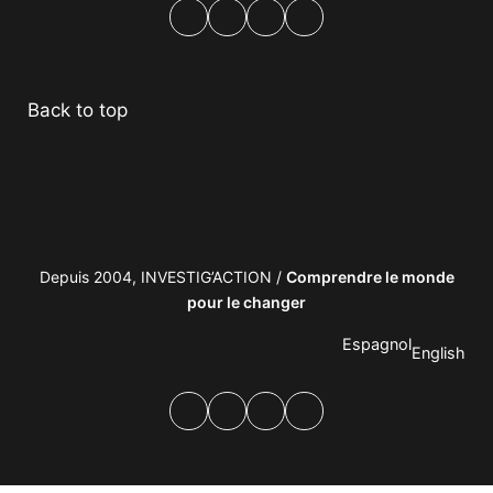
Facebook
Twitter
PrintFriendly
Email
Back to top
Depuis 2004, INVESTIG’ACTION /
Comprendre le monde
pour le changer
Espagnol
English
Facebook
Twitter
PrintFriendly
Email