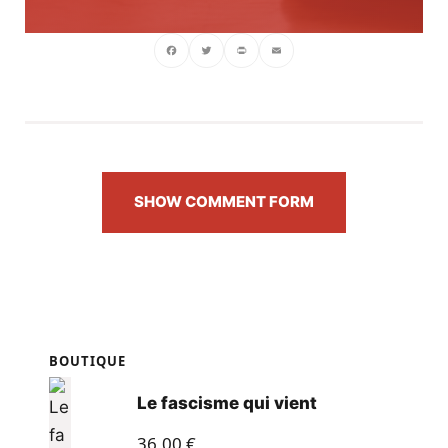
Facebook
Twitter
PrintFriendly
Email
SHOW COMMENT FORM
BOUTIQUE
Le fascisme qui vient
36,00
€