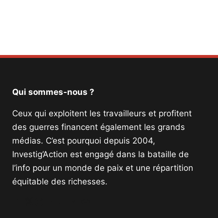
Facebook
Twitter
PrintFriendly
Email
Qui sommes-nous ?
Ceux qui exploitent les travailleurs et profitent
des guerres financent également les grands
médias. C’est pourquoi depuis 2004,
Investig’Action est engagé dans la bataille de
l’info pour un monde de paix et une répartition
équitable des richesses.
Facebook
Twitter
Instagram
YouTube
TikTok
Telegram
Lien