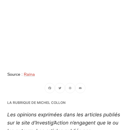
Source :
Raïna
Facebook
Twitter
PrintFriendly
Email
LA RUBRIQUE DE MICHEL COLLON
Les opinions exprimées dans les articles publiés
sur le site d’Investig’Action n’engagent que le ou