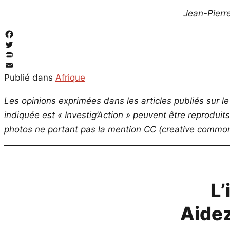
Jean-Pierr
Facebook
Twitter
PrintFriendly
Email
Publié dans
Afrique
Les opinions exprimées dans les articles publiés sur le 
indiquée est « Investig’Action » peuvent être reproduit
photos ne portant pas la mention CC (creative commons
L’
Aidez