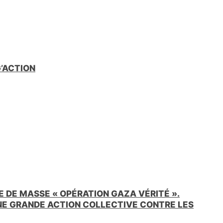
e
n
d
l
y
G’ACTION
 DE MASSE « OPÉRATION GAZA VÉRITÉ ».
UNE GRANDE ACTION COLLECTIVE CONTRE LES