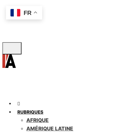
Skip
FR
to
main
content
RUBRIQUES
AFRIQUE
AMÉRIQUE LATINE