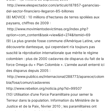
http://www.elespectador.com/articulo187857-ganancias-
del-sector-financiero-llegaron-85-billones
(8) MOVICE : 10 millions d’hectares de terres spoliées aux
paysans, chiffres de 2009 :
http://www.movimientodevictimas.org/index.php?
option=com_content&task=view&id=274&Itemid=69
(9) La plus grande fosse commune d’Amérique Latine, une
découverte dantesque, qui cependant n’a toujours pas
suscité la réprobation internationale que mérite le régime
colombien : plus de 2000 cadavres de disparus du fait de la
force Omega du « Plan Colombie ». L’armée aurait enterré ici
des disparus depuis 2005 :
http://www.publico.es/internacional/288773/aparece/colom
bia/fosa/comun/cadaveres
http://www.rebelion.org/noticia.php?id=99507
(10) Utilisation d’une Force Paramilitaire pour semer la
Terreur dans la population. Information du Ministère de la
Justice et de la Paix, février 2010 ; les paramilitaires ont