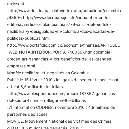
croissent :
http://www.desdeabajo.info/index.php/actualidad/colombia
/4850-: http://www.desdeabajo.info/index.php/fondo-
editorial/vertices-colombianos/5779-crisis-del-modelo-
neoliberal-y-desigualdad-en-colombia-dos-decadas-de-
politicas-publicas.html
http://www.portafolio.com.co/economia/finanzas/ARTICULO
-WEB-NOTA_INTERIOR_PORTA-7480367.htmlcolombia-
crecen-las-ganancias-y-los-beneficios-de-las-grandes-
empresas.html
Modèle néolibéral et inégalités en Colombie
Publié le 15 février 2010 : les gains du secteur financier ont
atteint 8,5 milliards de dollars.
http://www.elespectador.com/articulo187857-ganancias-
del-sector-financiero-llegaron-85-billones
(7) Information CODHES, novembre 2010 : 4,9 millions de
personnes déplacées.
MOVICE, Mouvement National des Victimes des Crimes
d’Etat : 4,5 millions de déplacés, 2009 :