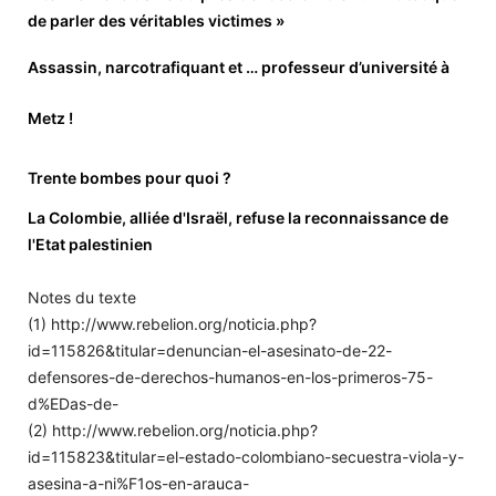
de parler des véritables victimes »
Assassin, narcotrafiquant et … professeur d’université à
Metz !
Trente bombes pour quoi ?
La Colombie, alliée d'Israël, refuse la reconnaissance de
l'Etat palestinien
Notes du texte
(1) http://www.rebelion.org/noticia.php?
id=115826&titular=denuncian-el-asesinato-de-22-
defensores-de-derechos-humanos-en-los-primeros-75-
d%EDas-de-
(2) http://www.rebelion.org/noticia.php?
id=115823&titular=el-estado-colombiano-secuestra-viola-y-
asesina-a-ni%F1os-en-arauca-