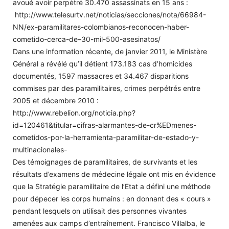
avoué avoir perpétré 30.470 assassinats en 15 ans :
http://www.telesurtv.net/noticias/secciones/nota/66984-
NN/ex-paramilitares-colombianos-reconocen-haber-
cometido-cerca-de–30-mil-500-asesinatos/
Dans une information récente, de janvier 2011, le Ministère
Général a révélé qu’il détient 173.183 cas d’homicides
documentés, 1597 massacres et 34.467 disparitions
commises par des paramilitaires, crimes perpétrés entre
2005 et décembre 2010 :
http://www.rebelion.org/noticia.php?
id=120461&titular=cifras-alarmantes-de-cr%EDmenes-
cometidos-por-la-herramienta-paramilitar-de-estado-y-
multinacionales-
Des témoignages de paramilitaires, de survivants et les
résultats d’examens de médecine légale ont mis en évidence
que la Stratégie paramilitaire de l’Etat a défini une méthode
pour dépecer les corps humains : en donnant des « cours »
pendant lesquels on utilisait des personnes vivantes
amenées aux camps d’entraînement. Francisco Villalba, le