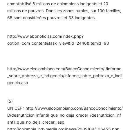
comptabilisé 8 millions de colombiens indigents et 20
millions de pauvres. Dans les zones rurales, sur 100 familles,
65 sont considérées pauvres et 33 indigentes.
http://www.abpnoticias.com/index.php?
option=com_content&task=view&id=2446&Itemid=90
http://www.elcolombiano.com/BancoConocimiento/I/informe
_sobre_pobreza_e_indigencia/informe_sobre_pobreza_e_indi
gencia.asp
(5)
UNICEF : http://www.elcolombiano.com/BancoConocimiento/
D/desnutricion_infantil_que_no_deja_crecer_/desnutricion_inf
antil_que_no_deja_crecer_.asp
http://colombia.indymedia.org/news/2009/09/106455.php