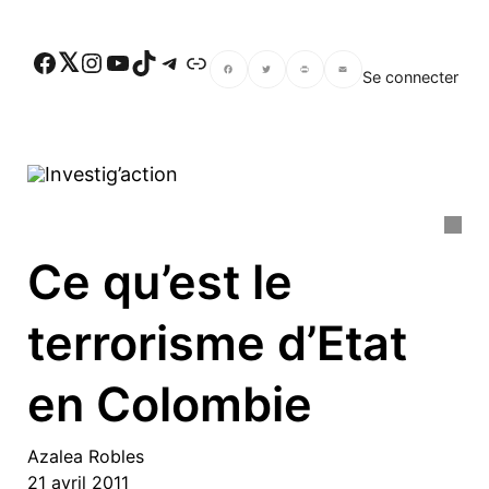
Skip to main content
Facebook
Twitter
Instagram
YouTube
TikTok
Telegram
Lien
Se connecter
Facebook
Twitter
PrintFriendly
Email
Ce qu’est le
terrorisme d’Etat
en Colombie
Azalea Robles
21 avril 2011