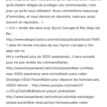
qu’ils étaient obligés de protéger ces communautés, c’est
pour ça qu’ils nous utilisaient. Nous commettions beaucoup
d’homicides, et nous devons en répondre, mais eux aussi
doivent en répondre… »
« H.H » révèle des liens avec Byron Carvajal et Rito Alejo del
Rio :
http://www.elespectador.com/noticias/judicial/articulo11695
1-alias-hh-revela-vinculos-de-auc-byron-carvajal-y-rito-
alejo-del-rio
HH a confessé plus de 3000 assassinats ; il sera extradé
pour ne pas révéler les commanditaires :
http://www.kaosenlared.net/noticia/paramilitar-confiesa-
mas-3000-asesinatos-sera-extraditado-para-callar-
Stratégie d’Etat Paramilitaire pour dépecer les homosexuels.
VIDEO-témoin : http://www.youtube.com/watch?
v=ZfLqZ2q0zBk&feature=player_embedded
http://www.kaosenlared.net/noticia/colombia-estrategia-
estatal-paramilitar-descuartiza-homosexuales-video