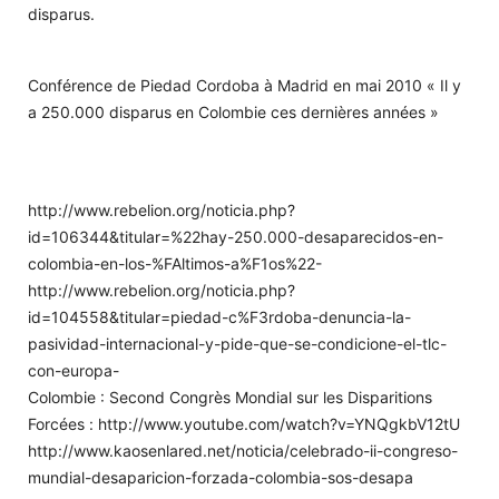
disparus.
Conférence de Piedad Cordoba à Madrid en mai 2010 « Il y
a 250.000 disparus en Colombie ces dernières années »
http://www.rebelion.org/noticia.php?
id=106344&titular=%22hay-250.000-desaparecidos-en-
colombia-en-los-%FAltimos-a%F1os%22-
http://www.rebelion.org/noticia.php?
id=104558&titular=piedad-c%F3rdoba-denuncia-la-
pasividad-internacional-y-pide-que-se-condicione-el-tlc-
con-europa-
Colombie : Second Congrès Mondial sur les Disparitions
Forcées : http://www.youtube.com/watch?v=YNQgkbV12tU
http://www.kaosenlared.net/noticia/celebrado-ii-congreso-
mundial-desaparicion-forzada-colombia-sos-desapa