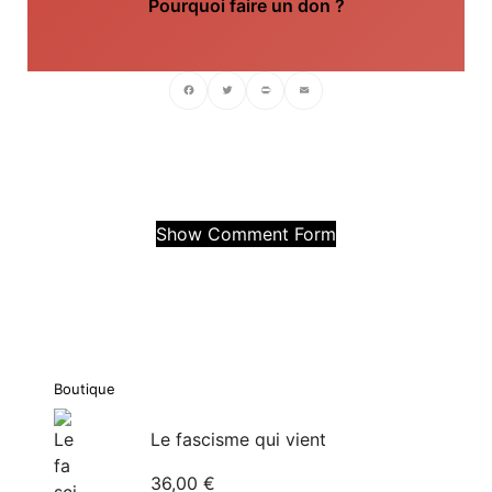
Pourquoi faire un don ?
Facebook
Twitter
PrintFriendly
Email
Show Comment Form
Boutique
Le fascisme qui vient
36,00
€