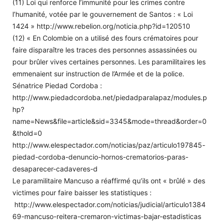
(11) Loi qui renforce l’immunité pour les crimes contre
l’humanité, votée par le gouvernement de Santos : « Loi
1424 » http://www.rebelion.org/noticia.php?id=120510
(12) « En Colombie on a utilisé des fours crématoires pour
faire disparaître les traces des personnes assassinées ou
pour brûler vives certaines personnes. Les paramilitaires les
emmenaient sur instruction de l’Armée et de la police.
Sénatrice Piedad Cordoba :
http://www.piedadcordoba.net/piedadparalapaz/modules.p
hp?
name=News&file=article&sid=3345&mode=thread&order=0
&thold=0
http://www.elespectador.com/noticias/paz/articulo197845-
piedad-cordoba-denuncio-hornos-crematorios-paras-
desaparecer-cadaveres-d
Le paramilitaire Mancuso a réaffirmé qu’ils ont « brûlé » des
victimes pour faire baisser les statistiques :
http://www.elespectador.com/noticias/judicial/articulo1384
69-mancuso-reitera-cremaron-victimas-bajar-estadisticas