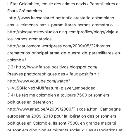
L’Etat Colombien, émule des crimes nazis : Paramilitaires et
Fours Crématoires…
http://www.kaosenlared.net/noticia/estado-colombiano-
emula-crimenes-nazis-paramilitares-hornos-crematorio
http://bloguerosrevolucion.ning.com/profiles/blogs/viaje-a-
los-hornos-crematorios
http://carlosmora.wordpress.com/2009/05/22/hornos-
crematorios-principal-arma-de-guerra-de-paramilitares-en-
colombia/
(13) http://www.falsos-positivos.blogspot.com/
Preuves photographiques des « faux positifs » :
http://www.youtube.com/watch?
v=VuSBNcNsdMU&feature=player_embedded
(14) Le régime colombien a toujours 7500 prisonniers
politiques en détention :
http://www.arlac.be/A2009/2009/Tlaxcala.htm. Campagne
européenne 2009-2010 pour la libération des prisonniers
politiques en Colombie. Ils sont 7500, en grande majorité
prisonniers d’opinion et militants sociaux. Les associations et