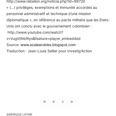
http://www.rebelion.org/noticia.php?id=99720
« (…) privilèges, exemptions et immunité accordés au
personnel administratif et technique d’une mission
diplomatique », en référence au pacte militaire que les Etats-
Unis ont conclu avec le gouvernement colombien :
http://www.youtube.com/watch?
v=Vugt0NbRlys&feature=player_embedded
Source:
www.azalearobles.blogspot.com
Traduction : Jean-Louis Sellier pour Investig'Action
Facebook
Twitter
PrintFriendly
Email
AMÉRIQUE LATINE