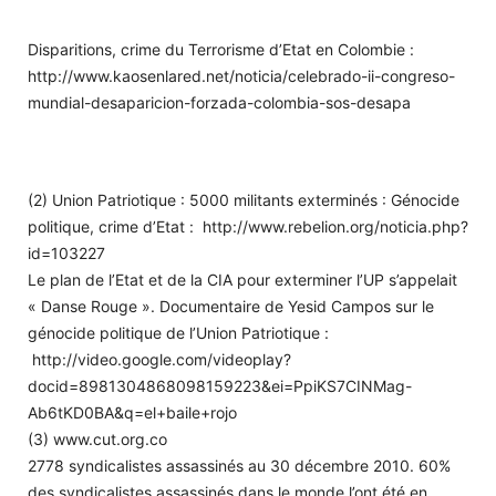
Disparitions, crime du Terrorisme d’Etat en Colombie :
http://www.kaosenlared.net/noticia/celebrado-ii-congreso-
mundial-desaparicion-forzada-colombia-sos-desapa
(2) Union Patriotique : 5000 militants exterminés : Génocide
politique, crime d’Etat : http://www.rebelion.org/noticia.php?
id=103227
Le plan de l’Etat et de la CIA pour exterminer l’UP s’appelait
« Danse Rouge ». Documentaire de Yesid Campos sur le
génocide politique de l’Union Patriotique :
http://video.google.com/videoplay?
docid=8981304868098159223&ei=PpiKS7CINMag-
Ab6tKD0BA&q=el+baile+rojo
(3) www.cut.org.co
2778 syndicalistes assassinés au 30 décembre 2010. 60%
des syndicalistes assassinés dans le monde l’ont été en