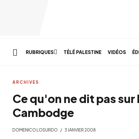
Skip to main content
RUBRIQUES
TÉLÉ PALESTINE
VIDÉOS
ÉD
ARCHIVES
Ce qu'on ne dit pas sur 
Cambodge
DOMENICO LOSURDO
3 JANVIER 2008