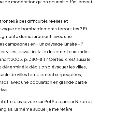
lôme de modération qu’on pourrait difficilement
rontés à des difficultés réelles et
elle vague de bombardements terroristes ? Et
t augmenté démesurément, avec une
des campagnes en « un paysage lunaire » ?
s villes, « avait installé des émetteurs radios
hort 2005, p. 380-81) ? Certes, c’est aussi le
 déterminé la décision d’évacuer les villes,
acle de villes terriblement surpeuplées,
haos, avec une population en grande partie
ive.
l être plus sévère sur Pol Pot que sur Nixon et
 anglais lui même auquel je me réfère