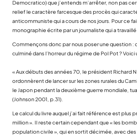
Democratico) que j’entends m’arrêter, non pas cert
relief le caractère farcesque des procès qui carac
anticommuniste qui a cours de nos jours. Pour ce fa
monographie écrite par un journaliste qui a travaillé
Commençons donc par nous poser une question : q
culminé dans l’horreur du régime de Pol Pot ? Voic
« Aux débuts des années 70, le président Richard N
ordonnèrent de lancer sur les zones rurales du Cam
le Japon pendant la deuxième guerre mondiale, t
(Johnson 2001, p.31).
Le calcul du livre auquel j’ai fait référence est plus
million ». Il reste certain cependant que « les bom
population civile », qui en sortit décimée, avec de