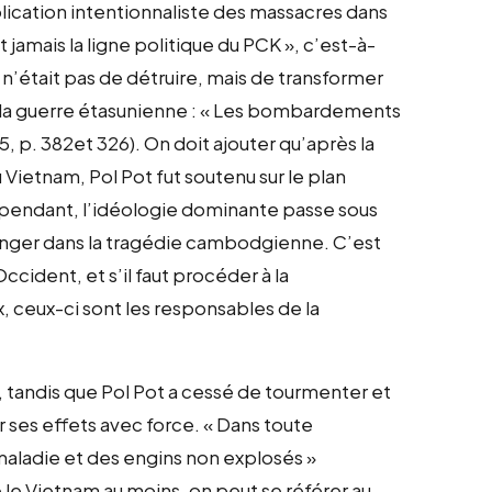
lication intentionnaliste des massacres dans
 jamais la ligne politique du PCK », c’est-à-
n’était pas de détruire, mais de transformer
de la guerre étasunienne : « Les bombardements
, p. 382et 326). On doit ajouter qu’après la
 Vietnam, Pol Pot fut soutenu sur le plan
cependant, l’idéologie dominante passe sous
issinger dans la tragédie cambodgienne. C’est
Occident, et s’il faut procéder à la
x, ceux-ci sont les responsables de la
 tandis que Pol Pot a cessé de tourmenter et
ir ses effets avec force. « Dans toute
 maladie et des engins non explosés »
le Vietnam au moins, on peut se référer au