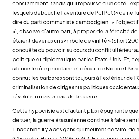
constamment, tandis qu’il repousse d’un côté l’exp
lesquels débouche l’aventure de Pol Pot (« ce ne fut
dire du parti communiste cambodgien ; « l’objectif 
»), observe d’autre part, à propos de la férocité 
étaient devenus un symbole de virilité » (Short 2005
conquête du pouvoir, au cours du conflit ultérieur au
politique et diplomatique par les Etats-Unis. Et, 
silence le rôle prioritaire et décisif de Nixon et K
connu : les barbares sont toujours à l’extérieur de l’
criminalisation de dirigeants politiques occidentau
révolution mais jamais de la guerre.
Cette hypocrisie est d’autant plus répugnante que,
de tuer, la guerre étasunienne continue à faire sent
l’Indochine il y a des gens qui meurent de faim, de
(Chomsky, Hernan 2005, p.60). En ce qui concerne 