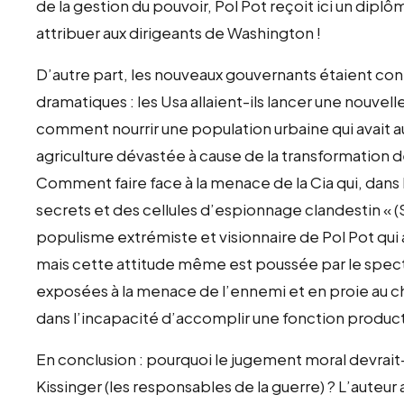
de la gestion du pouvoir, Pol Pot reçoit ici un dip
attribuer aux dirigeants de Washington !
D’autre part, les nouveaux gouvernants étaient conf
dramatiques : les Usa allaient-ils lancer une nouv
comment nourrir une population urbaine qui avai
agriculture dévastée à cause de la transformation 
Comment faire face à la menace de la Cia qui, dans le
secrets et des cellules d’espionnage clandestin « (S
populisme extrémiste et visionnaire de Pol Pot qui a
mais cette attitude même est poussée par le spect
exposées à la menace de l’ennemi et en proie au c
dans l’incapacité d’accomplir une fonction product
En conclusion : pourquoi le jugement moral devrait-i
Kissinger (les responsables de la guerre) ? L’auteur