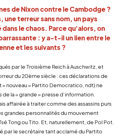
imes de Nixon contre le Cambodge ?
, une terreur sans nom, un pays
dans le chaos. Parce qu'alors, on
rassante : y a-t-il un lien entre le
nne et les suivants ?
qués par le Troisième Reich à Auschwitz, et
rreur du 20ème siècle : ces déclarations de
t « nouveau » Partito Democratico, ndt) ne
 de la « grande » presse d’information.
is affairée à traiter comme des assassins purs
les grandes personnalités du mouvement
Tsé Tong ou Tito. Et, naturellement, de Pol Pot.
é par le secrétaire tant acclamé du Partito