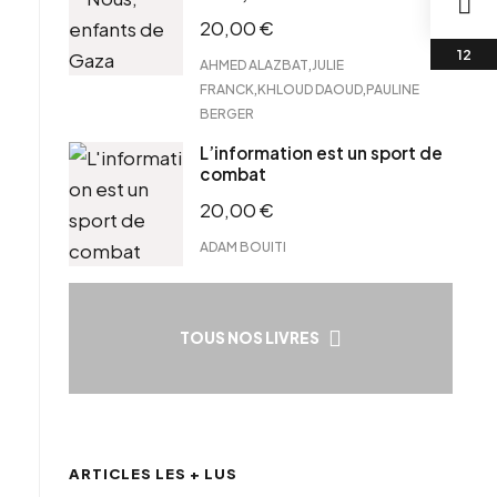
20,00
€
,
AHMED ALAZBAT
JULIE
,
,
FRANCK
KHLOUD DAOUD
PAULINE
BERGER
L’information est un sport de
combat
20,00
€
ADAM BOUITI
TOUS NOS LIVRES
ARTICLES LES + LUS