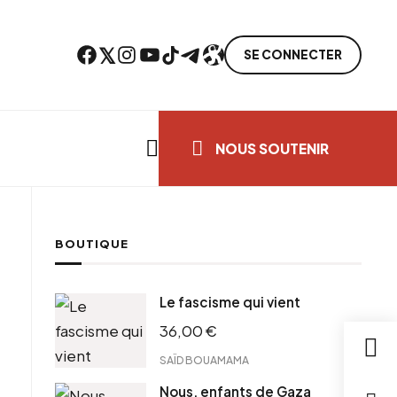
Facebook
Twitter
Instagram
YouTube
TikTok
Telegram
Lien
SE CONNECTER
Search everything...
NOUS SOUTENIR
BOUTIQUE
cebook
Le fascisme qui vient
tter
36,00
€
ntFriendly
il
SAÏD BOUAMAMA
Nous, enfants de Gaza