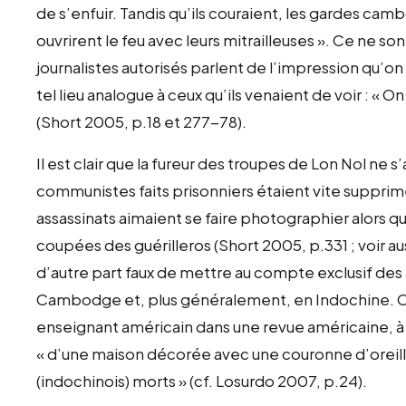
de s’enfuir. Tandis qu’ils couraient, les gardes camb
ouvrirent le feu avec leurs mitrailleuses ». Ce ne
journalistes autorisés parlent de l’impression qu’on
tel lieu analogue à ceux qu’ils venaient de voir : « On
(Short 2005, p.18 et 277-78).
Il est clair que la fureur des troupes de Lon Nol ne s
communistes faits prisonniers étaient vite supprimé
assassinats aimaient se faire photographier alors qu’i
coupées des guérilleros (Short 2005, p.331 ; voir aus
d’autre part faux de mettre au compte exclusif des a
Cambodge et, plus généralement, en Indochine. On
enseignant américain dans une revue américaine, à p
« d’une maison décorée avec une couronne d’oreil
(indochinois) morts » (cf. Losurdo 2007, p.24).