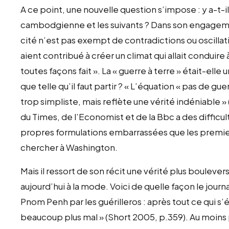
A ce point, une nouvelle question s’impose : y a-t-il
cambodgienne et les suivants ? Dans son engagement 
cité n’est pas exempt de contradictions ou oscillat
aient contribué à créer un climat qui allait conduire 
toutes façons fait ». La « guerre à terre » était-elle
que telle qu’il faut partir ? « L’équation « pas de g
trop simpliste, mais reflète une vérité indéniable »
du Times, de l’Economist et de la Bbc a des difficul
propres formulations embarrassées que les premier
chercher à Washington.
Mais il ressort de son récit une vérité plus bouleve
aujourd’hui à la mode. Voici de quelle façon le jour
Pnom Penh par les guérilleros : après tout ce qui s’
beaucoup plus mal » (Short 2005, p.359). Au moins