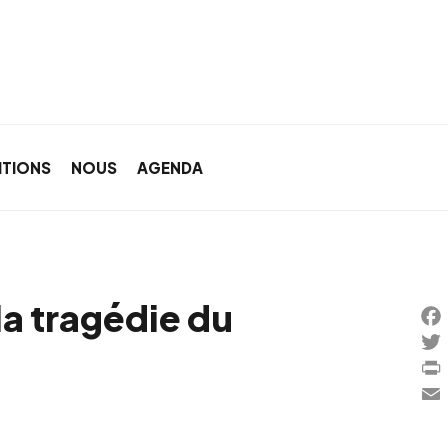
ITIONS
NOUS
AGENDA
la tragédie du
Fa
Twi
Pri
Ema