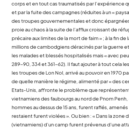
corps et en tout cas traumatisés par l’expérience
et par la fuite des campagnes (réduites à un « paysag
des troupes gouvernementales et donc épargnées de
proie au chaos à la suite de l’afflux croissant de ré
précaire aux limites de la mort de faim » ; à la fin de 
millions de cambodgiens déracinés par la guerre et 
les malades et blessés hospitalisés mais « avec peu 
289-90, 334 et 361-62). Il faut ajouter à tout cela 
les troupes de Lon Nol, arrivé au pouvoir en 1970 p
de quelle manière le régime, alimenté par « des cen
Etats-Unis, affronte le problème que représentent l
vietnamiens des faubourgs au nord de Pnom Penh, au
hommes au dessus de 15 ans, furent raflés, amenés l
restaient furent violées ». Ou bien : « Dans la zone
(vietnamiens) d’un camp furent prévenus d’une att