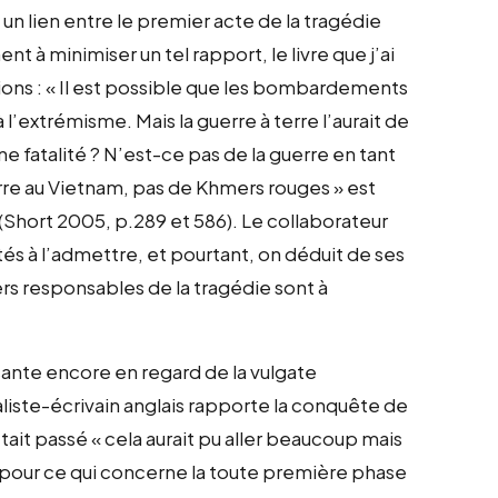
 un lien entre le premier acte de la tragédie
à minimiser un tel rapport, le livre que j’ai
ions : « Il est possible que les bombardements
à l’extrémisme. Mais la guerre à terre l’aurait de
 une fatalité ? N’est-ce pas de la guerre en tant
uerre au Vietnam, pas de Khmers rouges » est
 (Short 2005, p.289 et 586). Le collaborateur
tés à l’admettre, et pourtant, on déduit de ses
s responsables de la tragédie sont à
rsante encore en regard de la vulgate
naliste-écrivain anglais rapporte la conquête de
était passé « cela aurait pu aller beaucoup mais
 pour ce qui concerne la toute première phase