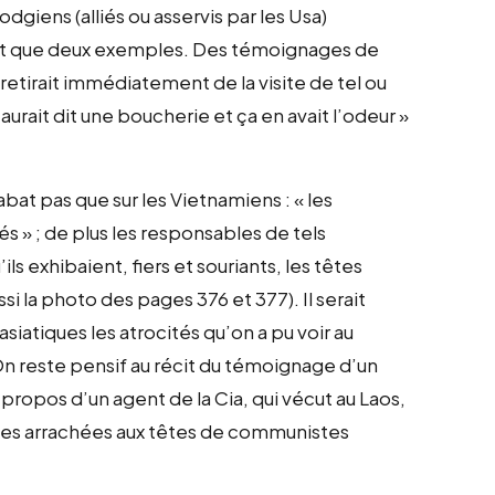
odgiens (alliés ou asservis par les Usa)
 sont que deux exemples. Des témoignages de
 retirait immédiatement de la visite de tel ou
 aurait dit une boucherie et ça en avait l’odeur »
’abat pas que sur les Vietnamiens : « les
s » ; de plus les responsables de tels
ls exhibaient, fiers et souriants, les têtes
si la photo des pages 376 et 377). Il serait
siatiques les atrocités qu’on a pu voir au
 reste pensif au récit du témoignage d’un
ropos d’un agent de la Cia, qui vécut au Laos,
les arrachées aux têtes de communistes