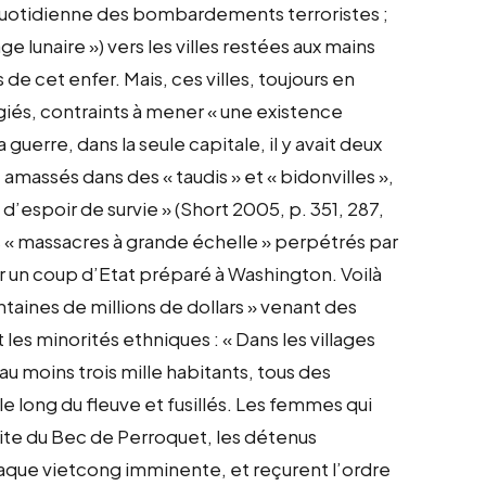
 quotidienne des bombardements terroristes ;
e lunaire ») vers les villes restées aux mains
 cet enfer. Mais, ces villes, toujours en
fugiés, contraints à mener « une existence
la guerre, dans la seule capitale, il y avait deux
amassés dans des « taudis » et « bidonvilles »,
d’espoir de survie » (Short 2005, p. 351, 287,
les « massacres à grande échelle » perpétrés par
ar un coup d’Etat préparé à Washington. Voilà
taines de millions de dollars » venant des
es minorités ethniques : « Dans les villages
 moins trois mille habitants, tous des
e long du fleuve et fusillés. Les femmes qui
 dite du Bec de Perroquet, les détenus
aque vietcong imminente, et reçurent l’ordre