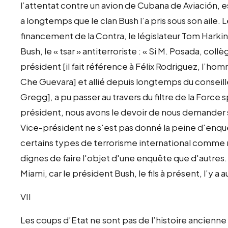
l’attentat contre un avion de Cubana de Aviación, es
a longtemps que le clan Bush l’a pris sous son aile.
financement de la Contra, le législateur Tom Hark
Bush, le « tsar » antiterroriste : « Si M. Posada, col
président [il fait référence à Félix Rodriguez, l’hom
Che Guevara] et allié depuis longtemps du conseill
Gregg], a pu passer au travers du filtre de la Force
président, nous avons le devoir de nous demander su
Vice-président ne s'est pas donné la peine d'enquê
certains types de terrorisme international comme 
dignes de faire l'objet d'une enquête que d'autres. [
Miami, car le président Bush, le fils à présent, l’y a a
VII
Les coups d’Etat ne sont pas de l’histoire ancienne