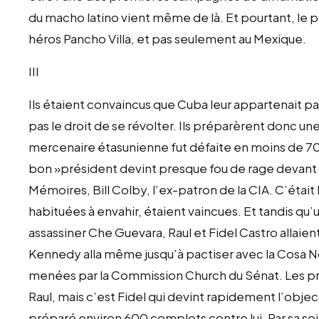
du macho latino vient même de là. Et pourtant, le 
héros Pancho Villa, et pas seulement au Mexique.
III
Ils étaient convaincus que Cuba leur appartenait par
pas le droit de se révolter. Ils préparèrent donc une
mercenaire étasunienne fut défaite en moins de 70 h
bon »président devint presque fou de rage devant l
Mémoires, Bill Colby, l’ex-patron de la CIA. C’étai
habituées à envahir, étaient vaincues. Et tandis qu’
assassiner Che Guevara, Raul et Fidel Castro allaie
Kennedy alla même jusqu’à pactiser avec la Cosa No
menées par la Commission Church du Sénat. Les p
Raul, mais c’est Fidel qui devint rapidement l’objec
préparé environ 600 complots contre lui. Par sa s