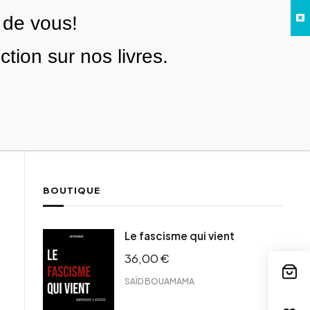
 de vous!
Facebook
Twitter
Instagram
YouTube
TikTok
Telegram
Lien
SE CONNECTER
ion sur nos livres.
Search everything...
NOUS SOUTENIR
BOUTIQUE
ebook
Le fascisme qui vient
tter
36,00
€
tFriendly
il
SAÏD BOUAMAMA