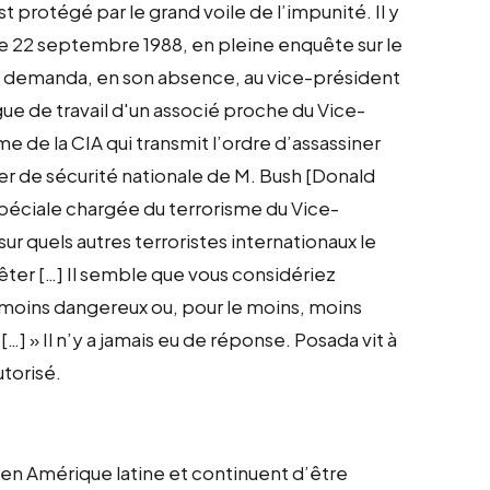
t protégé par le grand voile de l’impunité. Il y
 Le 22 septembre 1988, en pleine enquête sur le
in demanda, en son absence, au vice-président
lègue de travail d'un associé proche du Vice-
me de la CIA qui transmit l’ordre d’assassiner
er de sécurité nationale de M. Bush [Donald
 spéciale chargée du terrorisme du Vice-
r quels autres terroristes internationaux le
ter […] Il semble que vous considériez
moins dangereux ou, pour le moins, moins
…] » Il n’y a jamais eu de réponse. Posada vit à
utorisé.
 en Amérique latine et continuent d’être