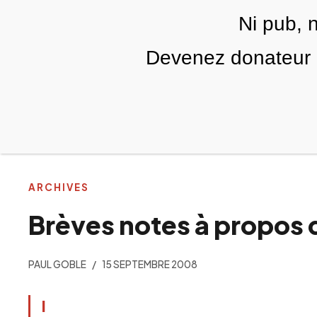
Skip to main content
Ni pub, 
FR
Devenez donateur m
RUBRIQUES
TÉLÉ PALESTINE
VIDÉOS
ARCHIVES
Brèves notes à propos 
PAUL GOBLE
15 SEPTEMBRE 2008
I