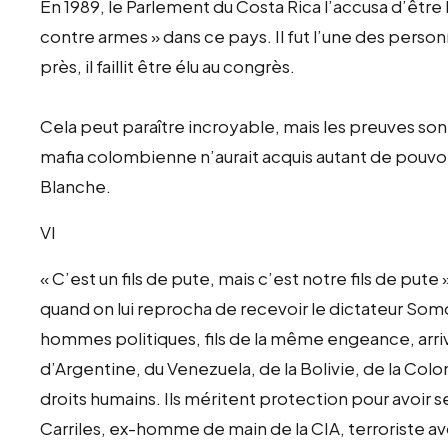
En 1989, le Parlement du Costa Rica l’accusa d’être
contre armes » dans ce pays. Il fut l’une des perso
près, il faillit être élu au congrès.
Cela peut paraître incroyable, mais les preuves sont 
mafia colombienne n’aurait acquis autant de pouvoir
Blanche.
VI
« C’est un fils de pute, mais c’est notre fils de put
quand on lui reprocha de recevoir le dictateur Som
hommes politiques, fils de la même engeance, arriv
d’Argentine, du Venezuela, de la Bolivie, de la Colomb
droits humains. Ils méritent protection pour avoir se
Carriles, ex-homme de main de la CIA, terroriste a