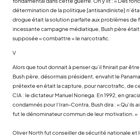
fondamental dans cette guerre. On y lit : « Des fonc
détermination de la politique [antisandiniste] n’étai
drogue était la solution parfaite aux problèmes de 
incessante campagne médiatique, Bush père était l
supposée « combattre » le narcotrafic.
V
Alors que tout donnait à penser qu’il finirait par êtr
Bush père, désormais président, envahit le Panama
prétexte en était la capture, pour narcotrafic, de cel
CIA : le dictateur Manuel Noriega. En 1992, en gracian
condamnés pour l’Iran-Contra, Bush dira : « Qu’ils ai
fut le dénominateur commun de leur motivation. »
Oliver North fut conseiller de sécurité nationale et 