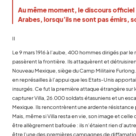
Au même moment, le discours officiel 
Arabes, lorsqu’ils ne sont pas émirs, 
II
Le 9 mars 1916 à l’aube, 400 hommes dirigés par le 
passèrent la frontière. Ils attaquèrent et détruisi
Nouveau Mexique, siège du Camp Militaire Furlong. 
en représailles à l’appui que les Etats-Unis appor
insurgés. Ce fut la première attaque étrangère sur l
capturer Villa, 26.000 soldats étasuniens et un esc
Mexique. Ils rencontrèrent une ardente résistance po
Mais, même si Villa resta en vie, son image et cel
être allègrement bafouée : ils n’étaient rien d’autr
être l’une des premières campagnes de diffamation