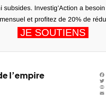
ni subsides. Investig’Action a besoin
ensuel et profitez de 20% de réduct
JE SOUTIENS
ÉDITIONS
NOUS
AGENDA
de l’empire
Fac
Twi
Prin
Ema