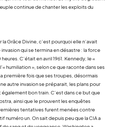
peuple continue de chanter les exploits du
 la Grâce Divine, c’est pourquoi elle n’avait
 invasion qui se termina en désastre : la force
eures. C’était en avril 1961. Kennedy, le «
’« humiliation », selon ce que raconte dans ses
t la première fois que ses troupes, désormais
une autre invasion se préparait, les plans pour
nt également bon train. C’est dans ce but que
stra, ainsi que le prouvent les enquêtes
remières tentatives furent menées contre
tif numéro un. On sait depuis peu que la CIA a
oif de sang et de vengeance, Washington a