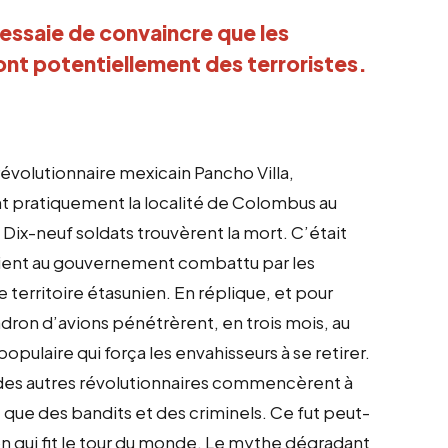
essaie de convaincre que les
sont potentiellement des terroristes.
révolutionnaire mexicain Pancho Villa,
rent pratiquement la localité de Colombus au
Dix-neuf soldats trouvèrent la mort. C’était
taient au gouvernement combattu par les
e territoire étasunien. En réplique, et pour
adron d’avions pénétrèrent, en trois mois, au
pulaire qui força les envahisseurs à se retirer.
le des autres révolutionnaires commencèrent à
e que des bandits et des criminels. Ce fut peut-
 qui fit le tour du monde. Le mythe dégradant