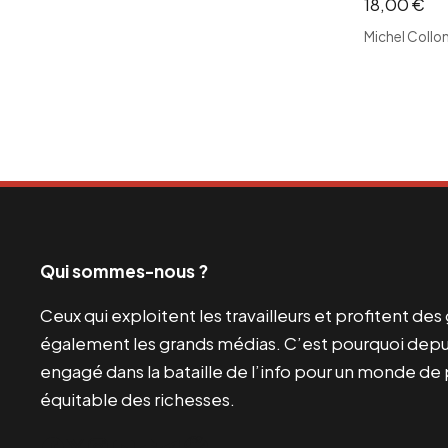
a
l
18,00
€
l
e
Michel Collo
é
s
t
t
a
i
:
t
1
0
:
,
2
0
Qui sommes-nous ?
0
0
,
Ceux qui exploitent les travailleurs et profitent de
0
€
également les grands médias. C’est pourquoi depui
0
.
engagé dans la bataille de l’info pour un monde de 
équitable des richesses.
€
Facebook
Twitter
Instagram
YouTube
TikTok
Telegram
Lien