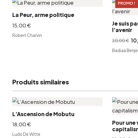
PROMO !
La Peur, arme politique
Je suis p
15,00
€
l’avenir
Robert Charvin
10
20,00
€
L
L
Badiaa Benje
e
e
p
p
r
r
i
i
Produits similaires
x
x
i
a
n
c
i
t
L’Ascension de Mobutu
t
u
Pour une 
18,00
€
capitali
i
e
Ludo De Witte