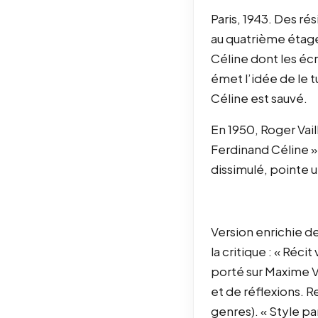
Paris, 1943. Des ré
au quatrième étage
Céline dont les éc
émet l’idée de le t
Céline est sauvé.
En 1950, Roger Vail
Ferdinand Céline »
dissimulé, pointe un
Version enrichie de
la critique : « Réci
porté sur Maxime Vi
et de réflexions. R
genres). « Style par