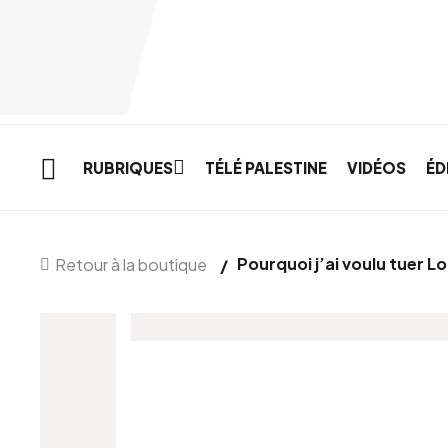
Skip to main content
RUBRIQUES
TÉLÉ PALESTINE
VIDÉOS
ÉD
Pourquoi j’ai voulu tuer L
Retour à la boutique