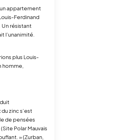
ns un appartement
 Louis-Ferdinand
 Un résistant
it l’unanimité.
rions plus Louis-
 Un homme,
duit
 du zinc s’est
tude de pensées
 (Site Polar Mauvais
ouflant. » (Zurban,