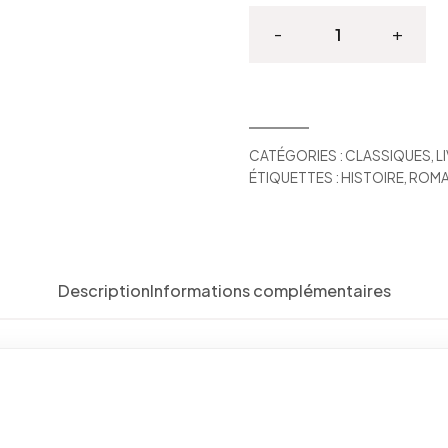
-
+
Pourquoi
j’ai
voulu
tuer
CATÉGORIES :
Louis-
CLASSIQUES
,
L
ÉTIQUETTES :
HISTOIRE
,
ROM
Ferdinand
Céline
quantité
Description
Informations complémentaires