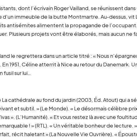
sistants, dont l’écrivain Roger Vailland, se réunissent da
 d’un immeuble de la butte Montmartre. Au-dessus, vit
rits antisémites alimentent la propagande de l’occupant.
uer. Plusieurs projets vont être élaborés, mais aucun ne fa
land le regrettera dans un article titré : « Nous n’épargne
. En 1951, Céline atterrit à Nice au retour du Danemark.
 fusil sur lui…
 La cathédrale au fond du jardin (2003, Éd. Atout) qui a sé
t vivant et subtil. » (Le Monde). « Le désormais célèbre prix
vas ». (L’Humanité). « Et vous restez là avec une foulti
emarquable ! » (RTL). « Un véritable bonheur de lecture. »
fait, récit haletant » (La Nouvelle Vie Ouvrière). « Époust