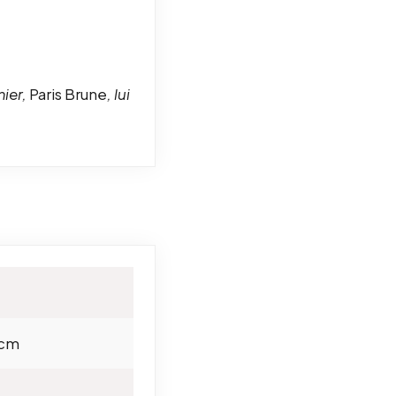
mier,
Paris Brune
, lui
 cm