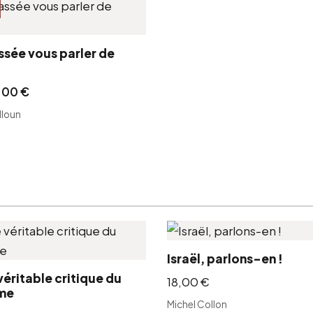
assée vous parler de
,00
€
lloun
Israël, parlons-en !
véritable critique du
18,00
€
sme
Michel Collon