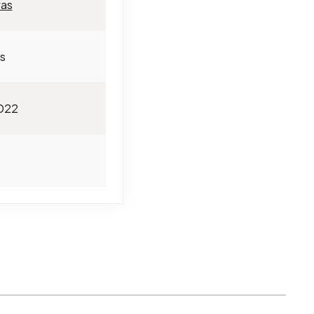
as
s
2022