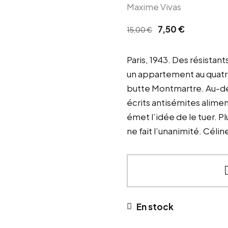
Maxime Vivas
Le
Le
7,50
€
15,00
€
prix
prix
initial
actuel
Paris, 1943. Des résistant
était :
est :
un
appartement au
quat
15,00 €.
7,50 €.
butte
Montmartre. Au-des
écrits
antisémites alimen
émet
l’idée de
le tuer. 
ne
fait
l’unanimité. Célin
En stock