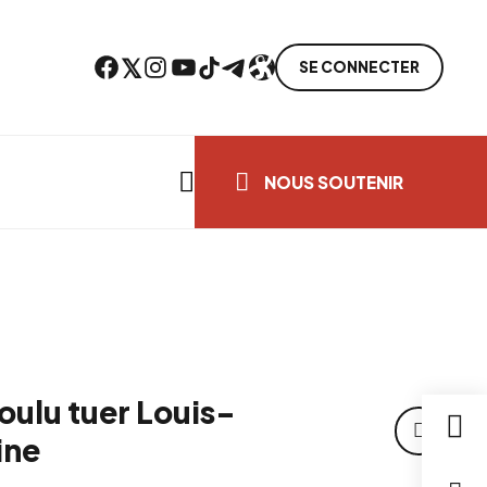
Facebook
Twitter
Instagram
YouTube
TikTok
Telegram
Lien
SE CONNECTER
Search everything...
NOUS SOUTENIR
voulu tuer Louis-
ine