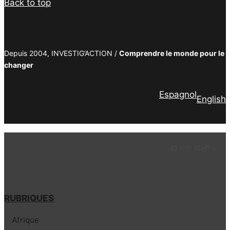
Back to top
Depuis 2004, INVESTIG’ACTION /
Comprendre le monde pour le
changer
Espagnol
English
Facebook
LinkedIn
Instagram
YouTube
TikTok
Tele
Lie
RUBRIQUES
Afrique