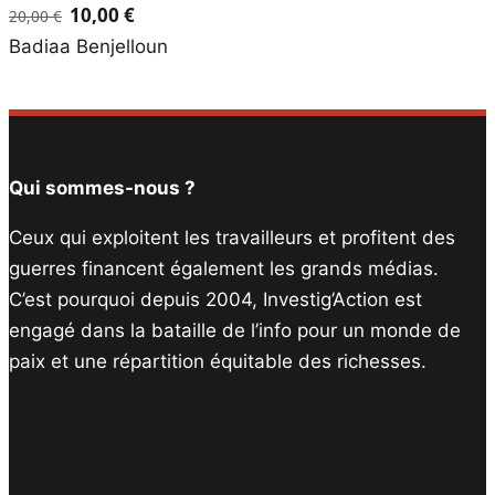
10,00
€
20,00
€
Le
Le
Badiaa Benjelloun
prix
prix
initial
actuel
était :
est :
20,00 €.
10,00 €.
Qui sommes-nous ?
Ceux qui exploitent les travailleurs et profitent des
guerres financent également les grands médias.
C’est pourquoi depuis 2004, Investig’Action est
engagé dans la bataille de l’info pour un monde de
paix et une répartition équitable des richesses.
Facebook
Twitter
Instagram
YouTube
TikTok
Telegram
Lien