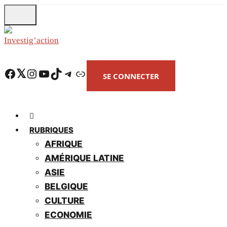
Skip
to
main
content
Facebook
Twitter
Instagram
YouTube
TikTok
Telegram
Lien
SE CONNECTER
RUBRIQUES
AFRIQUE
AMÉRIQUE LATINE
ASIE
BELGIQUE
CULTURE
ECONOMIE