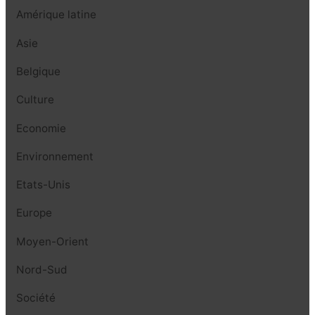
Amérique latine
Asie
Belgique
Culture
Economie
Environnement
Etats-Unis
Europe
Moyen-Orient
Nord-Sud
Société