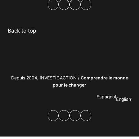
Facebook
Twitter
PrintFriendly
Email
Back to top
Depuis 2004, INVESTIG’ACTION /
Comprendre le monde
pour le changer
Espagnol
English
Facebook
Twitter
PrintFriendly
Email