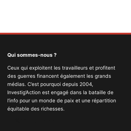
Facebook
Twitter
PrintFriendly
Email
Qui sommes-nous ?
Ceux qui exploitent les travailleurs et profitent
des guerres financent également les grands
médias. C’est pourquoi depuis 2004,
Investig’Action est engagé dans la bataille de
l’info pour un monde de paix et une répartition
équitable des richesses.
Facebook
Twitter
Instagram
YouTube
TikTok
Telegram
Lien