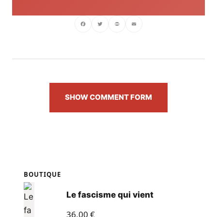
Facebook
Twitter
PrintFriendly
Email
SHOW COMMENT FORM
BOUTIQUE
Le fascisme qui vient
36,00
€