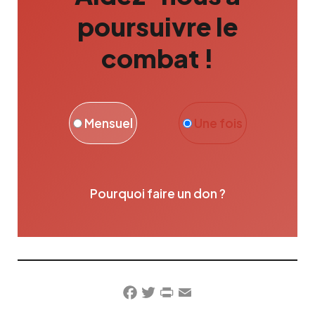
poursuivre le
combat !
Mensuel
Une fois
Pourquoi faire un don ?
Facebook
Twitter
PrintFriendly
Email