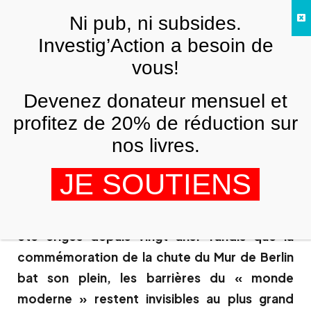
Skip to main content
Ni pub, ni subsides.
Investig’Action a besoin de
vous!
ARCHIVES
Berlin 89 – Jérusalem 09 :@@ d’un Mur
Devenez donateur mensuel et
à l’autre
profitez de 20% de réduction sur
BENJAMIN MORIAMÉ
10 NOVEMBRE 2009
nos livres.
JE SOUTIENS
Bien des
murs ont
été érigés depuis vingt ans. Tandis que la
commémoration de la chute du Mur de Berlin
bat son plein, les barrières du « monde
moderne » restent invisibles au plus grand