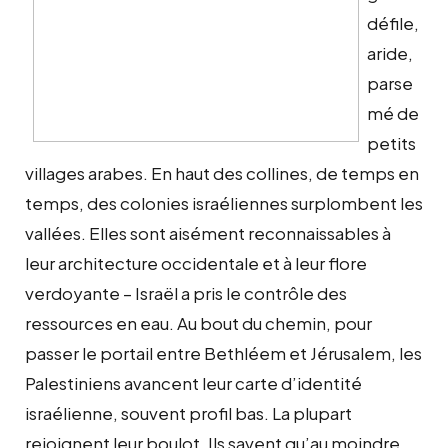
défile,
aride,
parse
mé de
petits
villages arabes. En haut des collines, de temps en
temps, des colonies israéliennes surplombent les
vallées. Elles sont aisément reconnaissables à
leur architecture occidentale et à leur flore
verdoyante – Israël a pris le contrôle des
ressources en eau. Au bout du chemin, pour
passer le portail entre Bethléem et Jérusalem, les
Palestiniens avancent leur carte d’identité
israélienne, souvent profil bas. La plupart
rejoignent leur boulot. Ils savent qu’au moindre