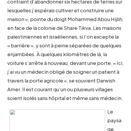
contraint d’abandonner six hectares de terres sur
lesquelles j’espérais cultiver et construire une
maison », pointe du doigt Mohammed Abou Hijlih,
en face de la colonie de Share Tikva. Les maisons
palestiniennes et israéliennes, si l’on excepte la
« barrière », y sont à peine séparées de quelques
enjambées. À quelques kilomètres de là, la
voiture s’arrête à nouveau, devant une porte. « Ici,
j’ai vu un médecin obligé de soigner un patient à
travers la porte agricole », se souvient Darwish
Amer. Il est courant qu’un ou plusieurs villages
soient isolés sans hôpital et même sans médecin.
Le
paysa
ge