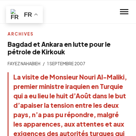
Skip to main content
FR
ARCHIVES
Bagdad et Ankara en lutte pour le
pétrole de Kirkouk
FAYEZ NAHABIEH
1 SEPTEMBRE 2007
La visite de Monsieur Nouri Al-Maliki,
premier ministre iraquien en Turquie
qui a eu lieu le huit d’Août dans le but
d’apaiser la tension entre les deux
pays, n’a pas pu répondre, malgré
les apparences, aux attentes et aux
exigences des autorités turques qui