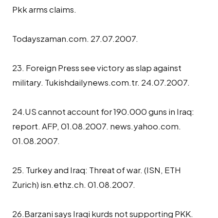
Pkk arms claims.
Todayszaman.com. 27.07.2007.
23. Foreign Press see victory as slap against
military. Tukishdailynews.com.tr. 24.07.2007.
24.US cannot account for 190.000 guns in Iraq:
report. AFP, 01.08.2007. news.yahoo.com.
01.08.2007.
25. Turkey and Iraq: Threat of war. (ISN, ETH
Zurich) isn.ethz.ch. 01.08.2007.
26.Barzani says Iraqi kurds not supporting PKK.