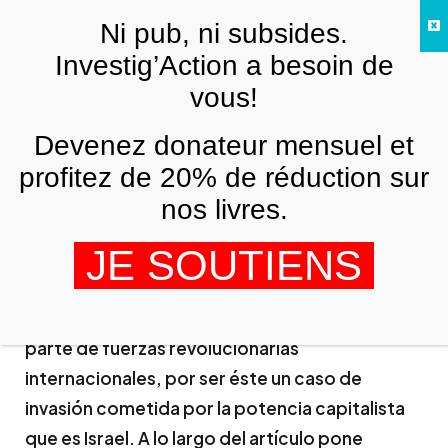
Skip to main content
Ni pub, ni subsides.
FR
Investig’Action a besoin de
vous!
ARCHIVES
Devenez donateur mensuel et
¿Ayuda para Gaza?: armas
profitez de 20% de réduction sur
IÑAKI GIL DE SAN VICENTE
15 JANVIER 2009
nos livres.
Ante el genocidio que sufre el pueblo palestino
JE SOUTIENS
en Gaza a manos del ejército israelí, al autor
reivindica ir más allá de la necesaria ayuda
humanitaria, y reclama el soporte armado por
parte de fuerzas revolucionarias
internacionales, por ser éste un caso de
invasión cometida por la potencia capitalista
que es Israel. A lo largo del artículo pone