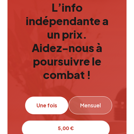
L’info
indépendante a
un prix.
Aidez-nous à
poursuivre le
combat !
Une fois
Mensuel
5,00 €