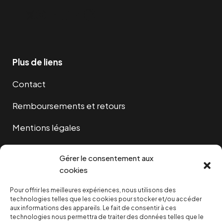
Facebook
Twitter
Instagram
YouTube
TikTok
Telegram
Lien
Plus de liens
Contact
Remboursements et retours
Mentions légales
Cookies
Gérer le consentement aux
cookies
Pour offrir les meilleures expériences, nous utilisons des
NOUS SOUTENIR
technologies telles que les cookies pour stocker et/ou accéder
aux informations des appareils. Le fait de consentir à ces
technologies nous permettra de traiter des données telles que le