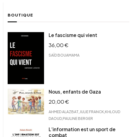
BOUTIQUE
Le fascisme qui vient
36,00
€
SAÏD BOUAMAMA
Nous, enfants de Gaza
20,00
€
,
,
AHMED ALAZBAT
JULIE FRANCK
KHLOUD
,
DAOUD
PAULINE BERGER
L’information est un sport de
combat