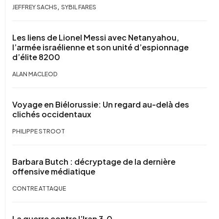
,
JEFFREY SACHS
SYBIL FARES
Les liens de Lionel Messi avec Netanyahou,
l’armée israélienne et son unité d’espionnage
d’élite 8200
ALAN MACLEOD
Voyage en Biélorussie: Un regard au-delà des
clichés occidentaux
PHILIPPE STROOT
Barbara Butch : décryptage de la dernière
offensive médiatique
CONTRE ATTAQUE
La guerre contre l’Iran 3.0