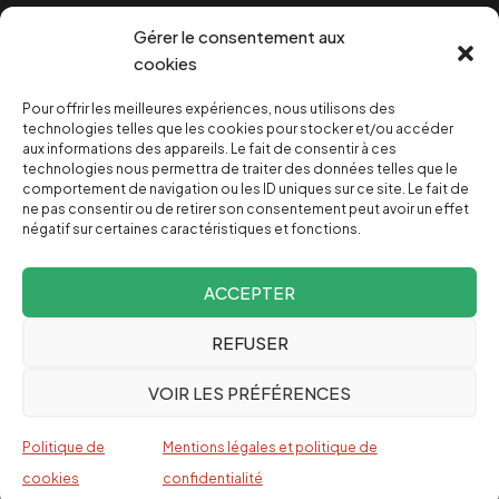
Cookies
Gérer le consentement aux
cookies
Pour offrir les meilleures expériences, nous utilisons des
NOUS SOUTENIR
technologies telles que les cookies pour stocker et/ou accéder
aux informations des appareils. Le fait de consentir à ces
technologies nous permettra de traiter des données telles que le
NOTRE NEWSLETTER
comportement de navigation ou les ID uniques sur ce site. Le fait de
ne pas consentir ou de retirer son consentement peut avoir un effet
négatif sur certaines caractéristiques et fonctions.
ACCEPTER
REFUSER
Depuis 2004, INVESTIG’ACTION /
Comprendre le monde
VOIR LES PRÉFÉRENCES
pour le changer
Espagnol
Politique de
Mentions légales et politique de
English
cookies
confidentialité