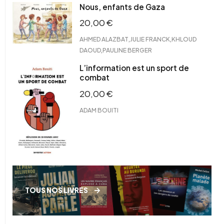
Nous, enfants de Gaza
20,00
€
,
,
AHMED ALAZBAT
JULIE FRANCK
KHLOUD
,
DAOUD
PAULINE BERGER
L’information est un sport de
combat
20,00
€
ADAM BOUITI
TOUS NOS LIVRES