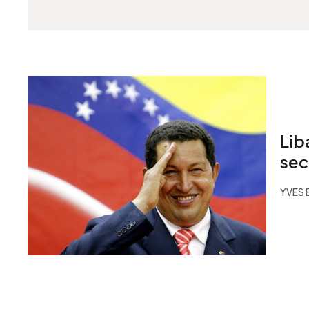
Lib
sec
YVES 