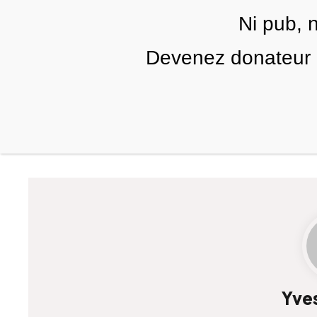
Skip to main content
Ni pub, 
FR
Devenez donateur m
RUBRIQUES
TÉLÉ PALESTINE
VIDÉOS
Yve