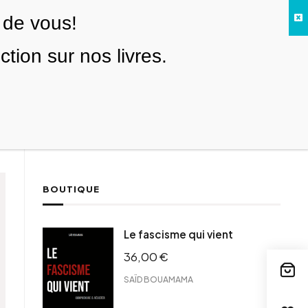
 de vous!
Facebook
Twitter
Instagram
YouTube
TikTok
Telegram
Lien
SE CONNECTER
ion sur nos livres.
Search everything...
NOUS SOUTENIR
BOUTIQUE
Le fascisme qui vient
36,00
€
SAÏD BOUAMAMA