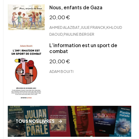
Nous, enfants de Gaza
20,00
€
,
,
AHMED ALAZBAT
JULIE FRANCK
KHLOUD
,
DAOUD
PAULINE BERGER
L’information est un sport de
combat
20,00
€
ADAM BOUITI
TOUS NOS LIVRES