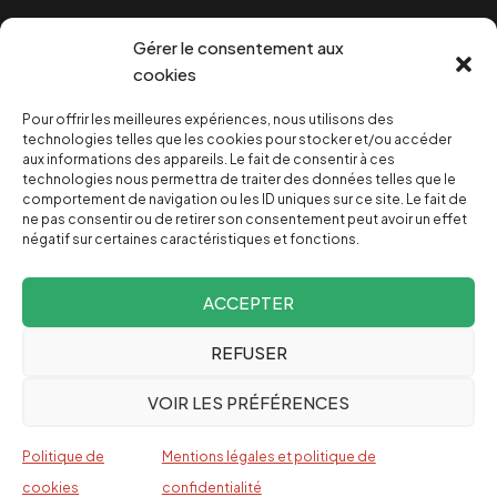
Cookies
Gérer le consentement aux
cookies
Pour offrir les meilleures expériences, nous utilisons des
NOUS SOUTENIR
technologies telles que les cookies pour stocker et/ou accéder
aux informations des appareils. Le fait de consentir à ces
technologies nous permettra de traiter des données telles que le
NOTRE NEWSLETTER
comportement de navigation ou les ID uniques sur ce site. Le fait de
ne pas consentir ou de retirer son consentement peut avoir un effet
négatif sur certaines caractéristiques et fonctions.
ACCEPTER
REFUSER
Depuis 2004, INVESTIG’ACTION /
Comprendre le monde
VOIR LES PRÉFÉRENCES
pour le changer
Espagnol
Politique de
Mentions légales et politique de
English
cookies
confidentialité