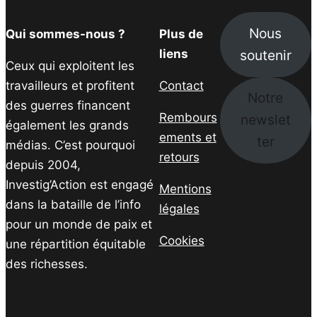
Nous
Qui sommes-nous ?
Plus de
soutenir
liens
Ceux qui exploitent les
travailleurs et profitent
Contact
Notre
des guerres financent
Rembours
newslet
également les grands
ements et
ter
médias. C’est pourquoi
retours
depuis 2004,
Investig’Action est engagé
Mentions
dans la bataille de l’info
légales
pour un monde de paix et
Cookies
une répartition équitable
des richesses.
Facebook
Twitter
Instagram
YouTube
TikTok
Telegram
Lien