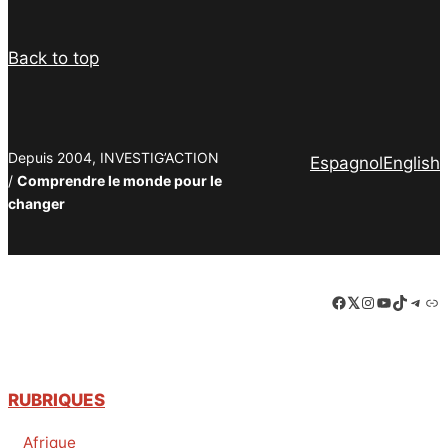
Back to top
Depuis 2004, INVESTIG’ACTION
Espagnol
English
/
Comprendre le monde pour le
changer
Facebook
LinkedIn
Instagram
YouTube
TikTok
Tele
Lie
RUBRIQUES
Afrique