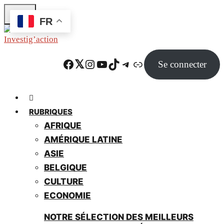
Skip
FR
to
main
content
Facebook
Twitter
Instagram
YouTube
TikTok
Telegram
Lien
Se connecter
RUBRIQUES
AFRIQUE
AMÉRIQUE LATINE
ASIE
BELGIQUE
CULTURE
ECONOMIE
NOTRE SÉLECTION DES MEILLEURS