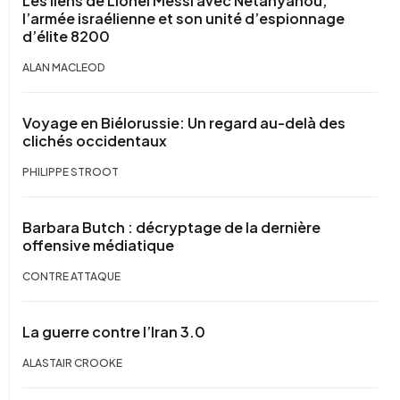
Les liens de Lionel Messi avec Netanyahou,
l’armée israélienne et son unité d’espionnage
d’élite 8200
ALAN MACLEOD
Voyage en Biélorussie: Un regard au-delà des
clichés occidentaux
PHILIPPE STROOT
Barbara Butch : décryptage de la dernière
offensive médiatique
CONTRE ATTAQUE
La guerre contre l’Iran 3.0
ALASTAIR CROOKE