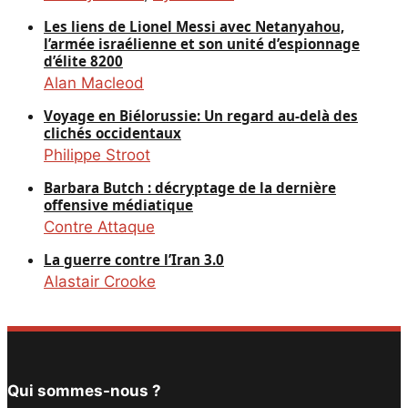
Les liens de Lionel Messi avec Netanyahou,
l’armée israélienne et son unité d’espionnage
d’élite 8200
Alan Macleod
Voyage en Biélorussie: Un regard au-delà des
clichés occidentaux
Philippe Stroot
Barbara Butch : décryptage de la dernière
offensive médiatique
Contre Attaque
La guerre contre l’Iran 3.0
Alastair Crooke
Qui sommes-nous ?