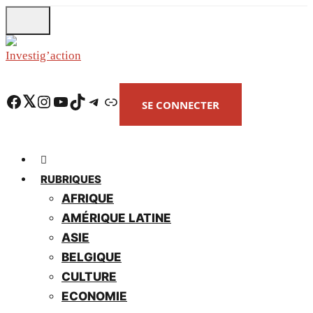
Skip
to
main
content
Facebook
Twitter
Instagram
YouTube
TikTok
Telegram
Lien
SE CONNECTER
RUBRIQUES
AFRIQUE
AMÉRIQUE LATINE
ASIE
BELGIQUE
CULTURE
ECONOMIE