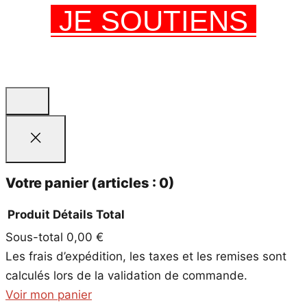
JE SOUTIENS
Votre panier
(articles : 0)
Produit
Détails
Total
Sous-total
0,00 €
Produits
Les frais d’expédition, les taxes et les remises sont
dans
calculés lors de la validation de commande.
le
Voir mon panier
panier