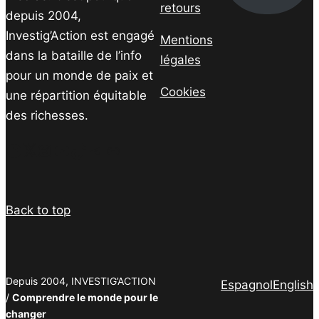
retours
depuis 2004,
Investig’Action est engagé
Mentions
dans la bataille de l’info
légales
pour un monde de paix et
Cookies
une répartition équitable
des richesses.
Facebook
Twitter
Instagram
YouTube
TikTok
Telegram
Lien
Back to top
Depuis 2004, INVESTIG’ACTION
Espagnol
English
/
Comprendre le monde pour le
changer