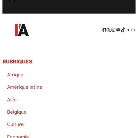
Facebook
LinkedIn
Instagram
YouTube
TikTok
Tele
Lie
RUBRIQUES
Afrique
Amérique latine
Asie
Belgique
Culture
Economie