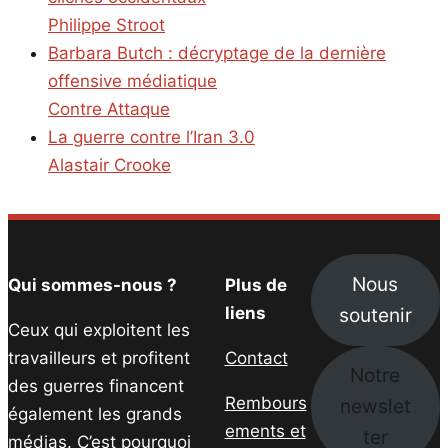
Philippe Stroot
Barbara Butch : décryptage de la dernière
offensive médiatique
Contre Attaque
La guerre contre l’Iran 3.0
Alastair Crooke
Nous
Qui sommes-nous ?
Plus de
soutenir
liens
Ceux qui exploitent les
travailleurs et profitent
Contact
Notre
des guerres financent
Rembours
newslet
également les grands
ements et
ter
médias. C’est pourquoi