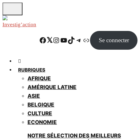
Skip
to
main
content
Facebook
Twitter
Instagram
YouTube
TikTok
Telegram
Lien
Se connecter
RUBRIQUES
AFRIQUE
AMÉRIQUE LATINE
ASIE
BELGIQUE
CULTURE
ECONOMIE
NOTRE SÉLECTION DES MEILLEURS