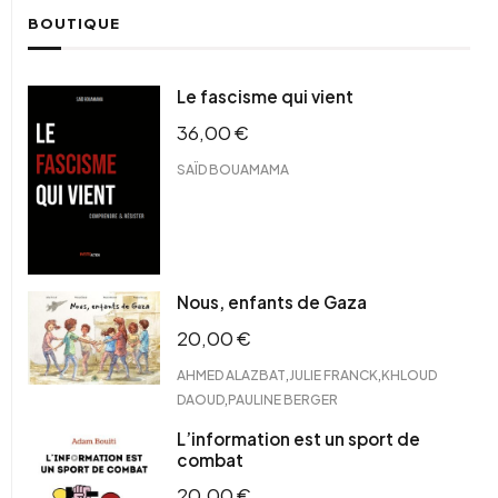
BOUTIQUE
Le fascisme qui vient
36,00
€
SAÏD BOUAMAMA
Nous, enfants de Gaza
20,00
€
,
,
AHMED ALAZBAT
JULIE FRANCK
KHLOUD
,
DAOUD
PAULINE BERGER
L’information est un sport de
combat
20,00
€