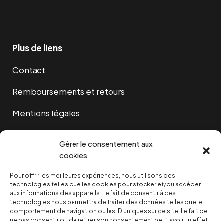
Facebook
Twitter
Instagram
YouTube
TikTok
Telegram
Lien
Plus de liens
Contact
Remboursements et retours
Mentions légales
Cookies
Gérer le consentement aux
cookies
Pour offrir les meilleures expériences, nous utilisons des
NOUS SOUTENIR
technologies telles que les cookies pour stocker et/ou accéder
aux informations des appareils. Le fait de consentir à ces
technologies nous permettra de traiter des données telles que le
NOTRE NEWSLETTER
comportement de navigation ou les ID uniques sur ce site. Le fait de
ne pas consentir ou de retirer son consentement peut avoir un effet