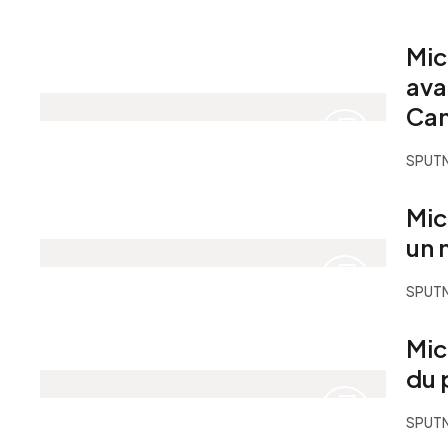
Mic
ava
Can
SPUTN
Mic
un 
SPUTN
Mic
du 
SPUTN