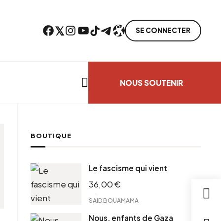
Facebook
Twitter
Instagram
YouTube
TikTok
Telegram
Lien
SE CONNECTER
Search everything...
NOUS SOUTENIR
BOUTIQUE
Le fascisme qui vient
36,00
€
SAÏD BOUAMAMA
Nous, enfants de Gaza