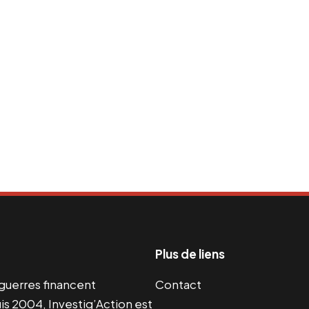
Plus de liens
s guerres financent
Contact
s 2004, Investig’Action est