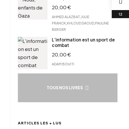
20,00
€
,
AHMED ALAZBAT
JULIE
,
,
FRANCK
KHLOUD DAOUD
PAULINE
BERGER
L’information est un sport de
combat
20,00
€
ADAM BOUITI
TOUS NOS LIVRES
ARTICLES LES + LUS