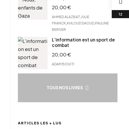
20,00
€
,
AHMED ALAZBAT
JULIE
,
,
FRANCK
KHLOUD DAOUD
PAULINE
BERGER
L’information est un sport de
combat
20,00
€
ADAM BOUITI
TOUS NOS LIVRES
ARTICLES LES + LUS