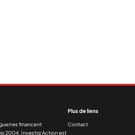
Plus de liens
s guerres financent
Contact
s 2004, Investig’Action est