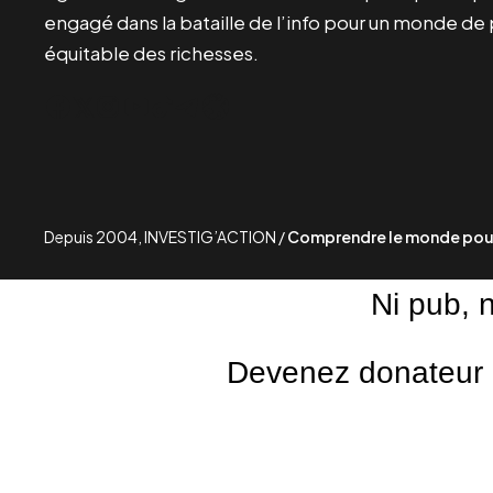
engagé dans la bataille de l’info pour un monde de 
équitable des richesses.
Facebook
Twitter
Instagram
YouTube
TikTok
Telegram
Lien
Depuis 2004, INVESTIG’ACTION /
Comprendre le monde pour
Ni pub, 
Devenez donateur m