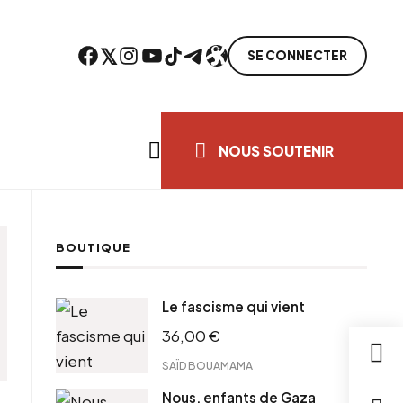
Facebook
Twitter
Instagram
YouTube
TikTok
Telegram
Lien
SE CONNECTER
Search everything...
NOUS SOUTENIR
BOUTIQUE
Le fascisme qui vient
36,00
€
SAÏD BOUAMAMA
Nous, enfants de Gaza