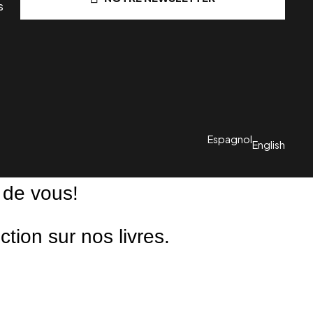
s
Espagnol
English
 de vous!
ion sur nos livres.