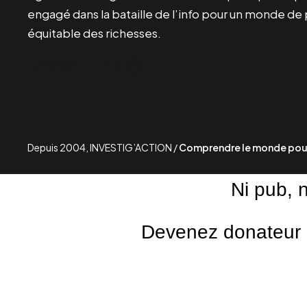
engagé dans la bataille de l’info pour un monde de 
équitable des richesses.
Facebook
Twitter
Instagram
YouTube
TikTok
Telegram
Lien
Depuis 2004, INVESTIG’ACTION /
Comprendre le monde pour
Ni pub, 
Devenez donateur m