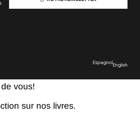
s
Espagnol
English
 de vous!
ion sur nos livres.