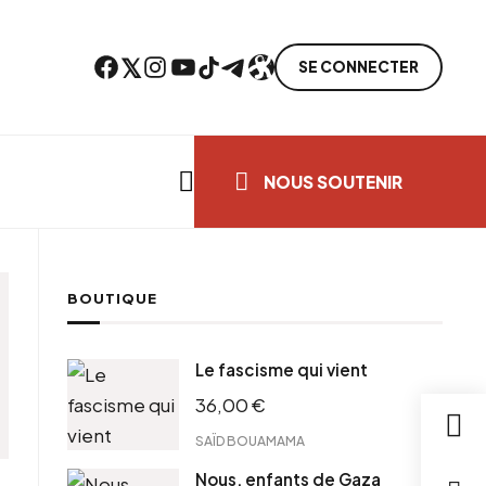
Facebook
Twitter
Instagram
YouTube
TikTok
Telegram
Lien
SE CONNECTER
Search everything...
NOUS SOUTENIR
BOUTIQUE
Le fascisme qui vient
36,00
€
SAÏD BOUAMAMA
Nous, enfants de Gaza