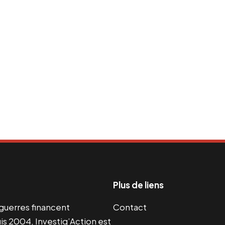
Plus de liens
s guerres financent
Contact
s 2004, Investig’Action est