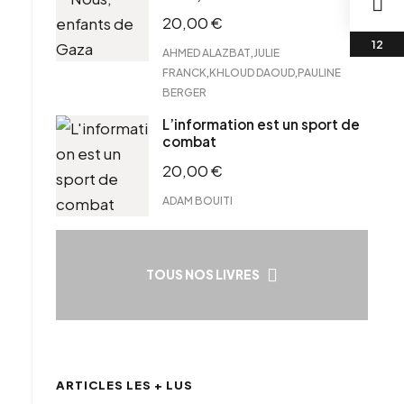
20,00
€
,
AHMED ALAZBAT
JULIE
,
,
FRANCK
KHLOUD DAOUD
PAULINE
BERGER
L’information est un sport de
combat
20,00
€
ADAM BOUITI
TOUS NOS LIVRES
ARTICLES LES + LUS