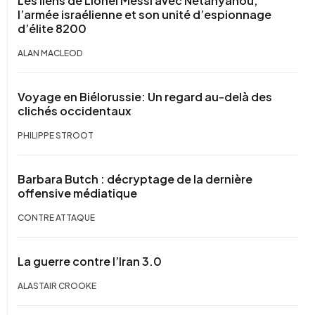
Les liens de Lionel Messi avec Netanyahou,
l’armée israélienne et son unité d’espionnage
d’élite 8200
ALAN MACLEOD
Voyage en Biélorussie: Un regard au-delà des
clichés occidentaux
PHILIPPE STROOT
Barbara Butch : décryptage de la dernière
offensive médiatique
CONTRE ATTAQUE
La guerre contre l’Iran 3.0
ALASTAIR CROOKE