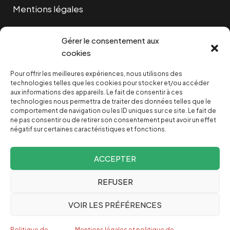
Mentions légales
Cookies
Gérer le consentement aux
cookies
Pour offrir les meilleures expériences, nous utilisons des
NOUS SOUTENIR
technologies telles que les cookies pour stocker et/ou accéder
aux informations des appareils. Le fait de consentir à ces
technologies nous permettra de traiter des données telles que le
NOTRE NEWSLETTER
comportement de navigation ou les ID uniques sur ce site. Le fait de
ne pas consentir ou de retirer son consentement peut avoir un effet
négatif sur certaines caractéristiques et fonctions.
ACCEPTER
REFUSER
Depuis 2004, INVESTIG’ACTION /
Comprendre le monde
VOIR LES PRÉFÉRENCES
pour le changer
Espagnol
Politique de
Mentions légales et politique de