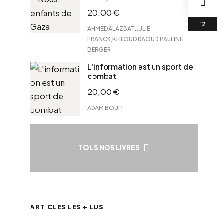
20,00
€
,
AHMED ALAZBAT
JULIE
,
,
FRANCK
KHLOUD DAOUD
PAULINE
BERGER
L’information est un sport de
combat
20,00
€
ADAM BOUITI
TOUS NOS LIVRES
ARTICLES LES + LUS