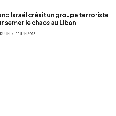
nd Israël créait un groupe terroriste
r semer le chaos au Liban
BRULIN
22 JUIN 2018