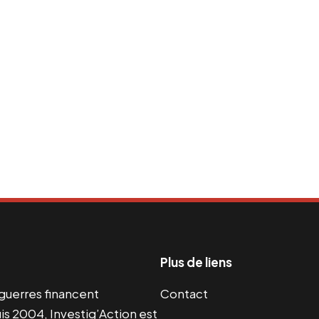
Plus de liens
s guerres financent
Contact
s 2004, Investig’Action est