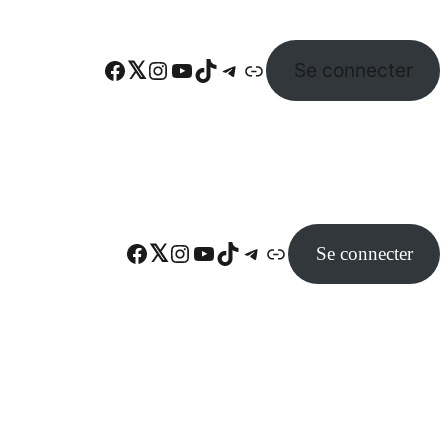
Facebook
Twitter
Instagram
YouTube
TikTok
Telegram
Lien
Se connecter
Facebook
Twitter
Instagram
YouTube
TikTok
Telegram
Lien
Se connecter