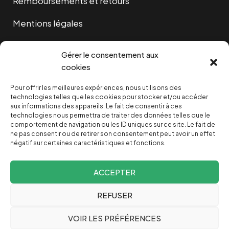
Remboursements et retours
Mentions légales
Cookies
Gérer le consentement aux
cookies
Pour offrir les meilleures expériences, nous utilisons des
NOUS SOUTENIR
technologies telles que les cookies pour stocker et/ou accéder
aux informations des appareils. Le fait de consentir à ces
technologies nous permettra de traiter des données telles que le
NOTRE NEWSLETTER
comportement de navigation ou les ID uniques sur ce site. Le fait de
ne pas consentir ou de retirer son consentement peut avoir un effet
négatif sur certaines caractéristiques et fonctions.
ACCEPTER
REFUSER
Depuis 2004, INVESTIG’ACTION /
Comprendre le monde
VOIR LES PRÉFÉRENCES
pour le changer