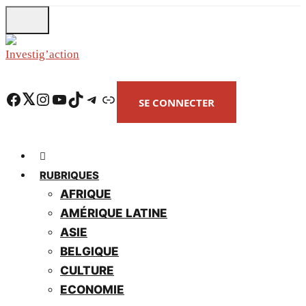
Skip
to
main
content
Facebook
Twitter
Instagram
YouTube
TikTok
Telegram
Lien
SE CONNECTER
RUBRIQUES
AFRIQUE
AMÉRIQUE LATINE
ASIE
BELGIQUE
CULTURE
ECONOMIE