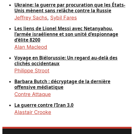
Ukraine: la guerre par procuration que les États-
Unis mènent sans relâche contre la Russie
Jeffrey Sachs
,
Sybil Fares
Les liens de Lionel Messi avec Netanyahou,
l’armée israélienne et son unité d’espionnage
d’élite 8200
Alan Macleod
Voyage en Biélorussie: Un regard au-delà des
clichés occidentaux
Philippe Stroot
Barbara Butch : décryptage de la dernière
offensive médiatique
Contre Attaque
La guerre contre l’Iran 3.0
Alastair Crooke