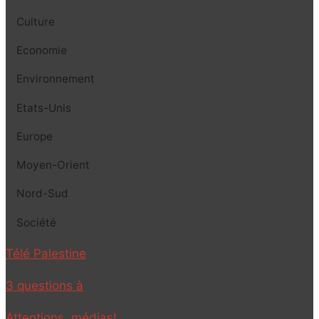
Culture
Economie
Environnement
Etats-Unis
Europe
Moyen-Orient
Nord-Sud
Société
Télé Palestine
3 questions à
Attentions, médias!