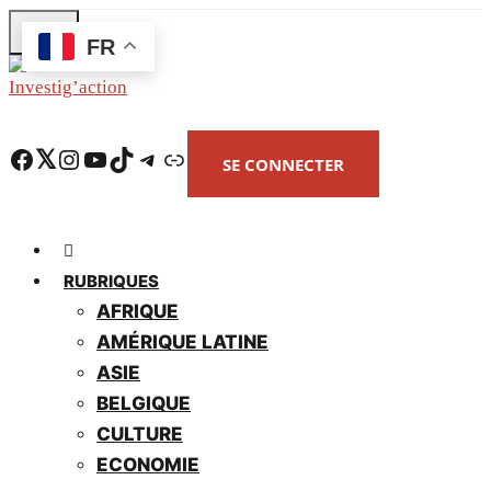
Skip
FR
to
main
content
Facebook
Twitter
Instagram
YouTube
TikTok
Telegram
Lien
SE CONNECTER
RUBRIQUES
AFRIQUE
AMÉRIQUE LATINE
ASIE
BELGIQUE
CULTURE
ECONOMIE