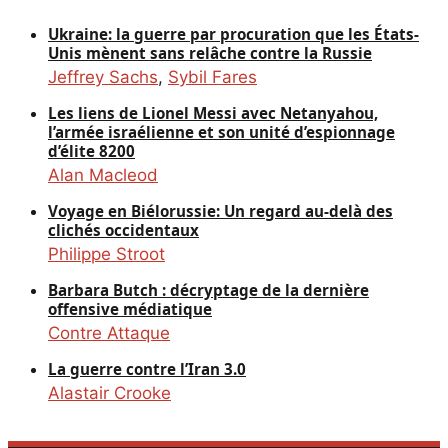
Ukraine: la guerre par procuration que les États-
Unis mènent sans relâche contre la Russie
Jeffrey Sachs
,
Sybil Fares
Les liens de Lionel Messi avec Netanyahou,
l’armée israélienne et son unité d’espionnage
d’élite 8200
Alan Macleod
Voyage en Biélorussie: Un regard au-delà des
clichés occidentaux
Philippe Stroot
Barbara Butch : décryptage de la dernière
offensive médiatique
Contre Attaque
La guerre contre l’Iran 3.0
Alastair Crooke