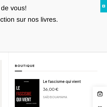
 de vous!
Facebook
Twitter
Instagram
YouTube
TikTok
Telegram
Lien
SE CONNECTER
ion sur nos livres.
Search everything...
NOUS SOUTENIR
BOUTIQUE
Le fascisme qui vient
36,00
€
SAÏD BOUAMAMA