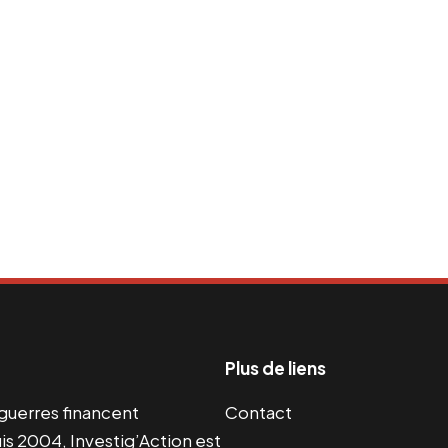
Plus de liens
s guerres financent
Contact
s 2004, Investig’Action est