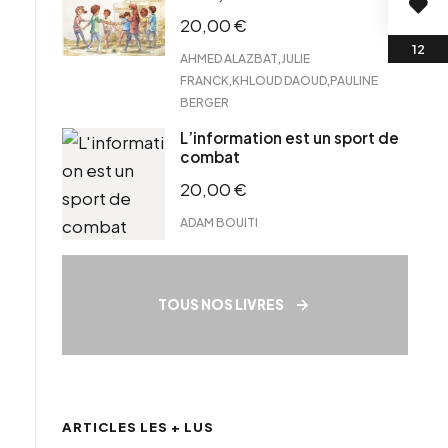
20,00
€
,
AHMED ALAZBAT
JULIE
,
,
FRANCK
KHLOUD DAOUD
PAULINE
BERGER
L’information est un sport de
combat
20,00
€
ADAM BOUITI
TOUS NOS LIVRES
ARTICLES LES + LUS