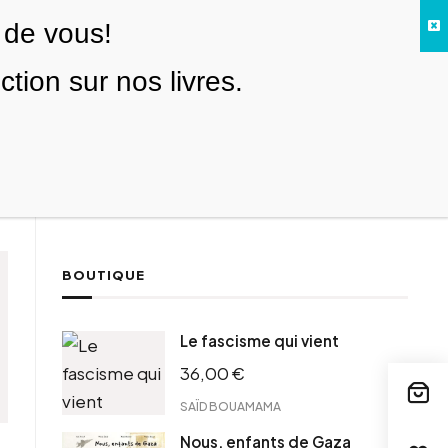
 de vous!
Facebook
Twitter
Instagram
YouTube
TikTok
Telegram
Lien
SE CONNECTER
ion sur nos livres.
Search everything...
NOUS SOUTENIR
BOUTIQUE
Le fascisme qui vient
36,00
€
SAÏD BOUAMAMA
Nous, enfants de Gaza