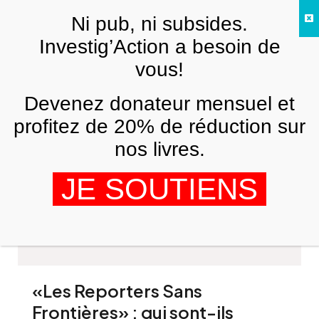
Skip to main content
Ni pub, ni subsides.
FR
Investig’Action a besoin de
vous!
Devenez donateur mensuel et
profitez de 20% de réduction sur
nos livres.
Oleg Nesterenko
JE SOUTIENS
«Les Reporters Sans
Frontières» : qui sont-ils