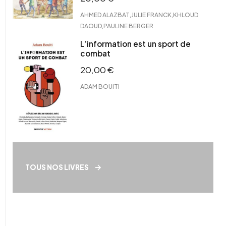
,
,
AHMED ALAZBAT
JULIE FRANCK
KHLOUD
,
DAOUD
PAULINE BERGER
L’information est un sport de
combat
20,00
€
ADAM BOUITI
TOUS NOS LIVRES