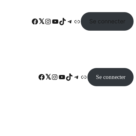
Facebook
Twitter
Instagram
YouTube
TikTok
Telegram
Lien
Se connecter
Facebook
Twitter
Instagram
YouTube
TikTok
Telegram
Lien
Se connecter