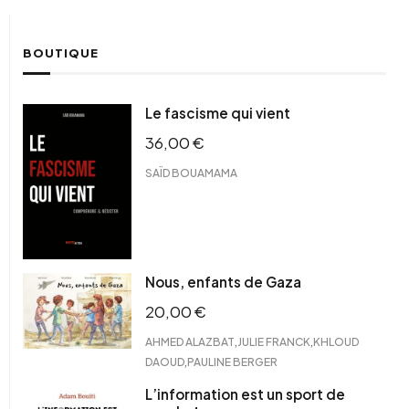
BOUTIQUE
Le fascisme qui vient
36,00
€
SAÏD BOUAMAMA
Nous, enfants de Gaza
20,00
€
,
,
AHMED ALAZBAT
JULIE FRANCK
KHLOUD
,
DAOUD
PAULINE BERGER
L’information est un sport de