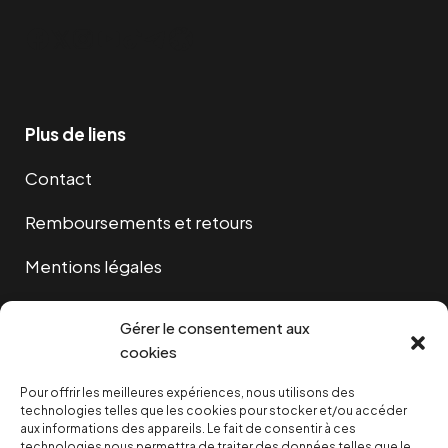
Facebook
Twitter
Instagram
YouTube
TikTok
Telegram
Lien
Plus de liens
Contact
Remboursements et retours
Mentions légales
Cookies
Gérer le consentement aux
cookies
Pour offrir les meilleures expériences, nous utilisons des
NOUS SOUTENIR
technologies telles que les cookies pour stocker et/ou accéder
aux informations des appareils. Le fait de consentir à ces
technologies nous permettra de traiter des données telles que le