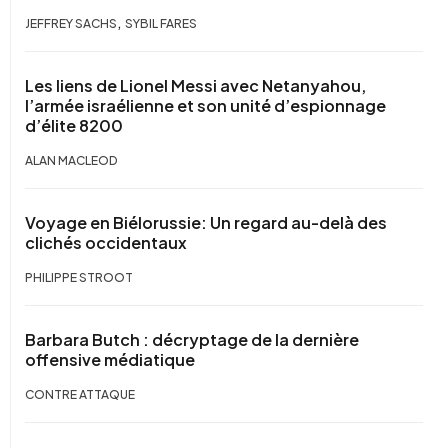
,
JEFFREY SACHS
SYBIL FARES
Les liens de Lionel Messi avec Netanyahou,
l’armée israélienne et son unité d’espionnage
d’élite 8200
ALAN MACLEOD
Voyage en Biélorussie: Un regard au-delà des
clichés occidentaux
PHILIPPE STROOT
Barbara Butch : décryptage de la dernière
offensive médiatique
CONTRE ATTAQUE