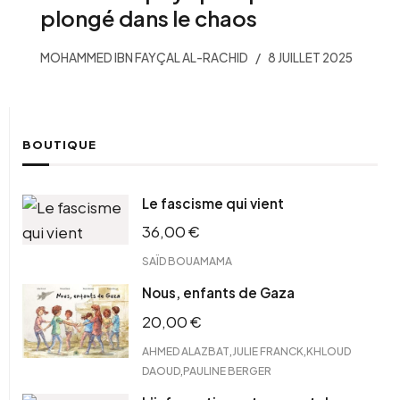
plongé dans le chaos
MOHAMMED IBN FAYÇAL AL-RACHID
8 JUILLET 2025
BOUTIQUE
Le fascisme qui vient
36,00
€
SAÏD BOUAMAMA
Nous, enfants de Gaza
20,00
€
,
,
AHMED ALAZBAT
JULIE FRANCK
KHLOUD
,
DAOUD
PAULINE BERGER