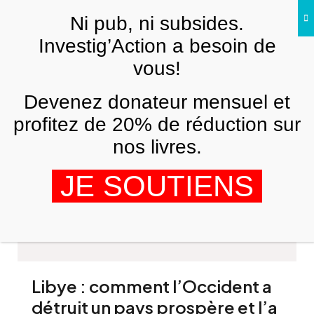
Skip to main content
Ni pub, ni subsides.
Investig’Action a besoin de
vous!
Devenez donateur mensuel et
profitez de 20% de réduction sur
nos livres.
Mohammed ibn Fayçal al-Rachid
JE SOUTIENS
Libye : comment l’Occident a
détruit un pays prospère et l’a