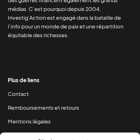
des guerres financent également les grands
médias. C’est pourquoi depuis 2004,
Investig’Action est engagé dans la bataille de
l’info pour un monde de paix et une répartition
équitable des richesses.
Facebook
Twitter
Instagram
YouTube
TikTok
Telegram
Lien
Plus de liens
Contact
Remboursements et retours
Mentions légales
Cookies