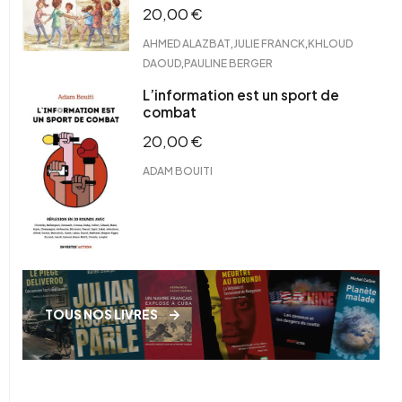
20,00
€
,
,
AHMED ALAZBAT
JULIE FRANCK
KHLOUD
,
DAOUD
PAULINE BERGER
L’information est un sport de
combat
20,00
€
ADAM BOUITI
TOUS NOS LIVRES