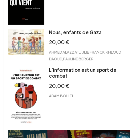
Nous, enfants de Gaza
20,00
€
,
,
AHMED ALAZBAT
JULIE FRANCK
KHLOUD
,
DAOUD
PAULINE BERGER
L’information est un sport de
combat
20,00
€
ADAM BOUITI