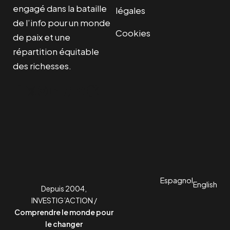
engagé dans la bataille
légales
de l’info pour un monde
Cookies
de paix et une
répartition équitable
des richesses.
Facebook
Twitter
Instagram
YouTube
TikTok
Telegram
Lien
Espagnol
English
Depuis 2004,
INVESTIG’ACTION /
Comprendre le monde pour
le changer