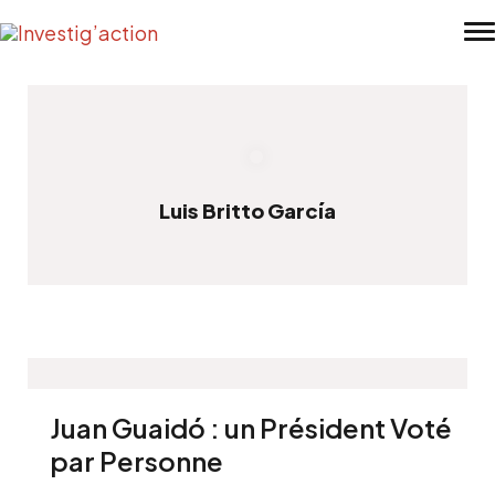
Skip to main content
Luis Britto García
Juan Guaidó : un Président Voté
par Personne