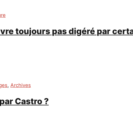
ure
ivre toujours pas digéré par cert
ges
,
Archives
par Castro ?