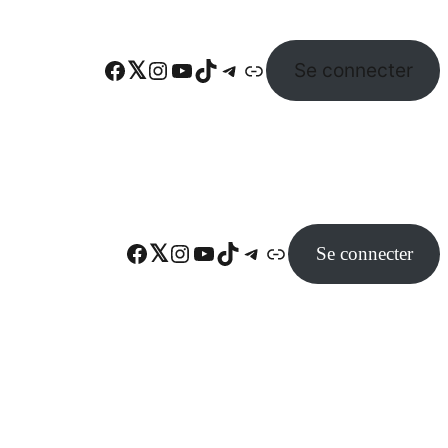
Facebook
Twitter
Instagram
YouTube
TikTok
Telegram
Lien
Se connecter
Facebook
Twitter
Instagram
YouTube
TikTok
Telegram
Lien
Se connecter