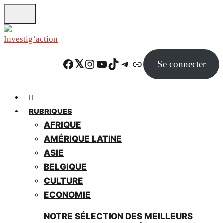
Skip
to
main
content
Facebook
Twitter
Instagram
YouTube
TikTok
Telegram
Lien
Se connecter
RUBRIQUES
AFRIQUE
AMÉRIQUE LATINE
ASIE
BELGIQUE
CULTURE
ECONOMIE
NOTRE SÉLECTION DES MEILLEURS