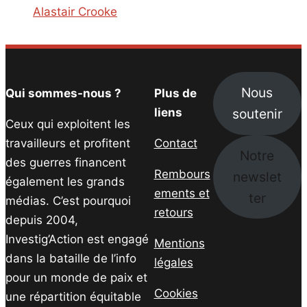
Alastair Crooke
Nous
Qui sommes-nous ?
Plus de
soutenir
liens
Ceux qui exploitent les
travailleurs et profitent
Contact
Notre
des guerres financent
Rembours
newslet
également les grands
ements et
ter
médias. C’est pourquoi
retours
depuis 2004,
Investig’Action est engagé
Mentions
dans la bataille de l’info
légales
pour un monde de paix et
Cookies
une répartition équitable