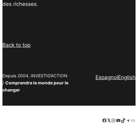
des richesses.
Facebook
Twitter
Instagram
YouTube
TikTok
Telegram
Lien
Back to top
Depuis 2004, INVESTIG’ACTION
Espagnol
English
/
Comprendre le monde pour le
changer
Facebook
LinkedIn
Instagram
YouTube
TikTok
Tele
Lie