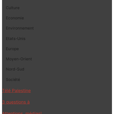
Culture
Economie
Environnement
Etats-Unis
Europe
Moyen-Orient
Nord-Sud
Société
Télé Palestine
3 questions à
Attentions, médias!