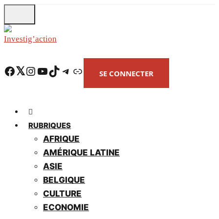
Skip
to
main
content
Facebook
Twitter
Instagram
YouTube
TikTok
Telegram
Lien
SE CONNECTER
RUBRIQUES
AFRIQUE
AMÉRIQUE LATINE
ASIE
BELGIQUE
CULTURE
ECONOMIE