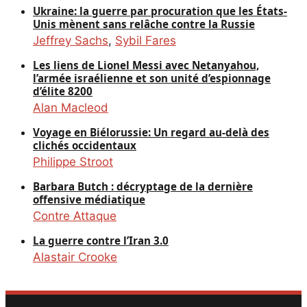
Ukraine: la guerre par procuration que les États-
Unis mènent sans relâche contre la Russie
Jeffrey Sachs
,
Sybil Fares
Les liens de Lionel Messi avec Netanyahou,
l’armée israélienne et son unité d’espionnage
d’élite 8200
Alan Macleod
Voyage en Biélorussie: Un regard au-delà des
clichés occidentaux
Philippe Stroot
Barbara Butch : décryptage de la dernière
offensive médiatique
Contre Attaque
La guerre contre l’Iran 3.0
Alastair Crooke