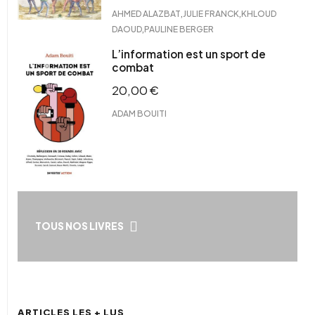
,
,
AHMED ALAZBAT
JULIE FRANCK
KHLOUD
,
DAOUD
PAULINE BERGER
L’information est un sport de
combat
20,00
€
ADAM BOUITI
TOUS NOS LIVRES
ARTICLES LES + LUS