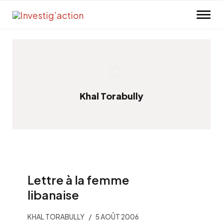
Skip to main content
Khal Torabully
Lettre à la femme
libanaise
KHAL TORABULLY
5 AOÛT 2006