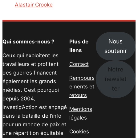
Alastair Crooke
Nous
Qui sommes-nous ?
Plus de
soutenir
liens
Ceux qui exploitent les
travailleurs et profitent
Contact
Notre
des guerres financent
Rembours
newslet
également les grands
ements et
ter
médias. C’est pourquoi
retours
depuis 2004,
Investig’Action est engagé
Mentions
dans la bataille de l’info
légales
pour un monde de paix et
Cookies
une répartition équitable