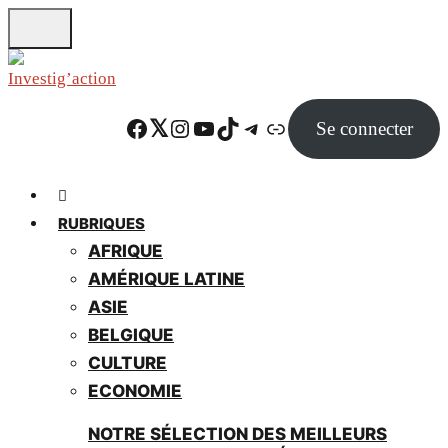
Skip
to
main
content
Facebook
Twitter
Instagram
YouTube
TikTok
Telegram
Lien
Se connecter
RUBRIQUES
AFRIQUE
AMÉRIQUE LATINE
ASIE
BELGIQUE
CULTURE
ECONOMIE
NOTRE SÉLECTION DES MEILLEURS