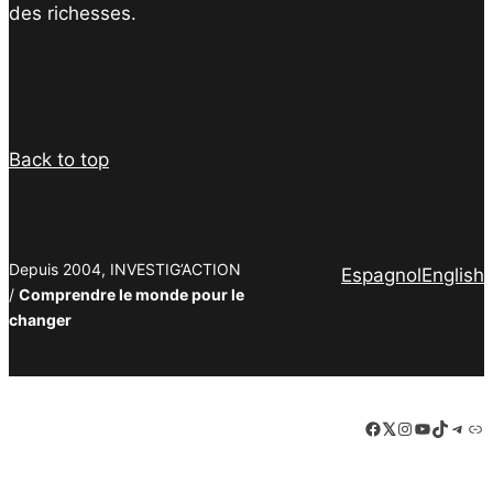
des richesses.
Facebook
Twitter
Instagram
YouTube
TikTok
Telegram
Lien
Back to top
Depuis 2004, INVESTIG’ACTION
Espagnol
English
/
Comprendre le monde pour le
changer
Facebook
LinkedIn
Instagram
YouTube
TikTok
Tele
Lie