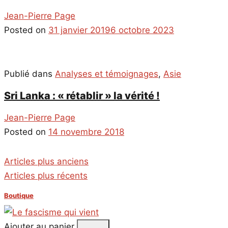
Jean-Pierre Page
Posted on
31 janvier 2019
6 octobre 2023
Publié dans
Analyses et témoignages
,
Asie
Sri Lanka : « rétablir » la vérité !
Jean-Pierre Page
Posted on
14 novembre 2018
Navigation
Articles plus anciens
des
Articles plus récents
articles
Boutique
Ajouter au panier