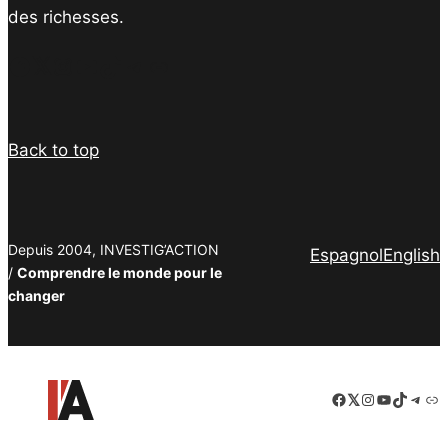
des richesses.
Facebook
Twitter
Instagram
YouTube
TikTok
Telegram
Lien
Back to top
Depuis 2004, INVESTIG’ACTION
Espagnol
English
/
Comprendre le monde pour le
changer
Facebook
LinkedIn
Instagram
YouTube
TikTok
Tele
Lie