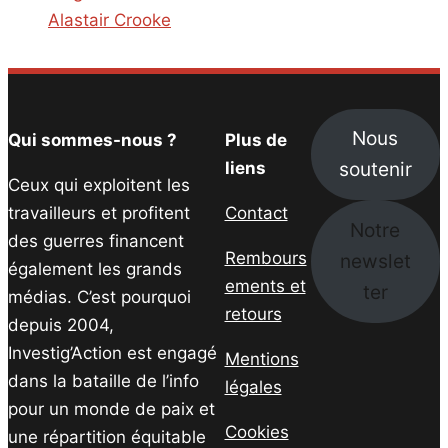
Alastair Crooke
Nous
Qui sommes-nous ?
Plus de
soutenir
liens
Ceux qui exploitent les
travailleurs et profitent
Contact
Notre
des guerres financent
Rembours
newslet
également les grands
ements et
ter
médias. C’est pourquoi
retours
depuis 2004,
Investig’Action est engagé
Mentions
dans la bataille de l’info
légales
pour un monde de paix et
Cookies
une répartition équitable