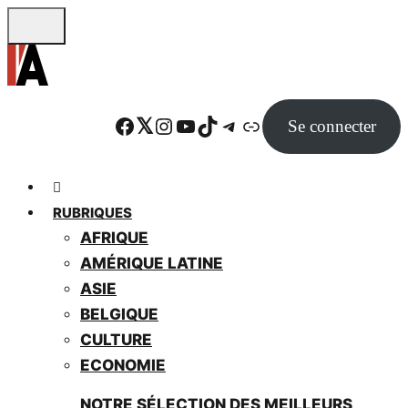
Skip
to
main
content
Facebook
Twitter
Instagram
YouTube
TikTok
Telegram
Lien
Se connecter
RUBRIQUES
AFRIQUE
AMÉRIQUE LATINE
ASIE
BELGIQUE
CULTURE
ECONOMIE
NOTRE SÉLECTION DES MEILLEURS