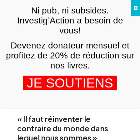
Skip to main content
Ni pub, ni subsides.
FR
Investig’Action a besoin de
vous!
Devenez donateur mensuel et
profitez de 20% de réduction sur
nos livres.
Jean-Pierre Berlan
JE SOUTIENS
« Il faut réinventer le
contraire du monde dans
lequel nous sommes »