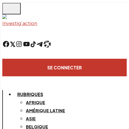
Skip
to
main
content
Facebook
Twitter
Instagram
YouTube
TikTok
Telegram
Lien
SE CONNECTER
RUBRIQUES
AFRIQUE
AMÉRIQUE LATINE
ASIE
BELGIQUE