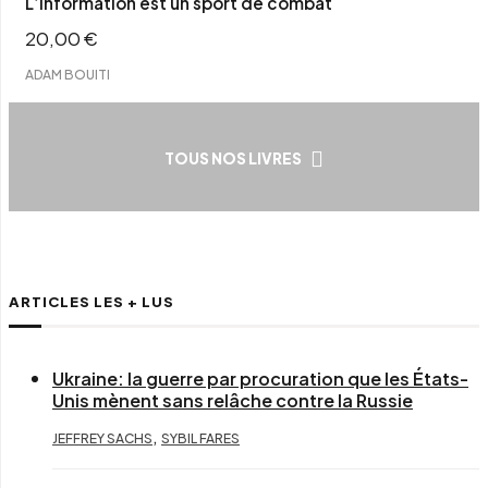
L’information est un sport de combat
20,00
€
ADAM BOUITI
TOUS NOS LIVRES
ARTICLES LES + LUS
Ukraine: la guerre par procuration que les États-
Unis mènent sans relâche contre la Russie
,
JEFFREY SACHS
SYBIL FARES