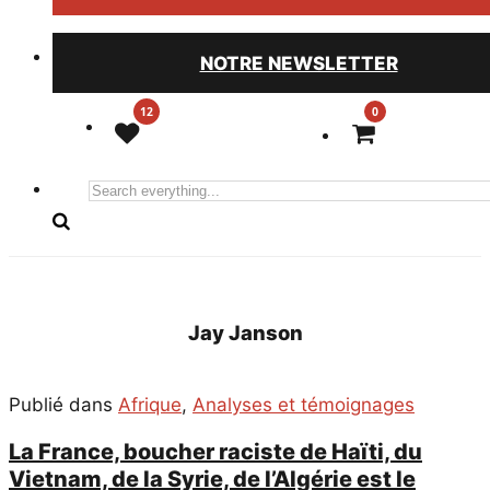
NOTRE NEWSLETTER
0
Search
everything...
Jay Janson
Publié dans
Afrique
,
Analyses et témoignages
La France, boucher raciste de Haïti, du
Vietnam, de la Syrie, de l’Algérie est le