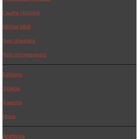
Belgique
L’autre Histoire
Culture
Michel Midi
Economie
Nos dossiers
Environnement
Nos chroniqueurs
Etats-Unis
Europe
Editions
Moyen-Orient
Vidéos
Nord-Sud
Agenda
Société
Nous
Archives