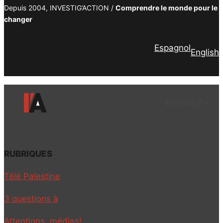
Depuis 2004, INVESTIG’ACTION /
Comprendre le monde pour le
changer
Espagnol
English
Facebook
LinkedIn
Instagram
YouTube
TikTok
Tele
Lie
RUBRIQUES
Afrique
Télé Palestine
Amérique latine
3 questions à
Asie
Attentions, médias!