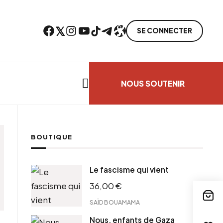
Facebook
Twitter
Instagram
YouTube
TikTok
Telegram
Lien
SE CONNECTER
Search everything...
NOUS SOUTENIR
BOUTIQUE
Le fascisme qui vient
36,00
€
SAÏD BOUAMAMA
Nous, enfants de Gaza