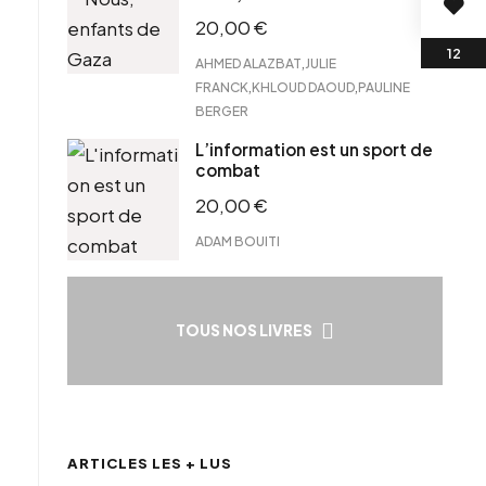
20,00
€
,
AHMED ALAZBAT
JULIE
,
,
FRANCK
KHLOUD DAOUD
PAULINE
BERGER
L’information est un sport de
combat
20,00
€
ADAM BOUITI
TOUS NOS LIVRES
ARTICLES LES + LUS