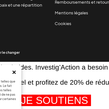
Remboursements et retour
paix et une répartition
Mentions légales
Cookies
 le changer
ni subsides. Investig’Action a besoin
ensuel et profitez de 20% de réduct
 telles que
. Le fait
s telles
t de ne pas
JE SOUTIENS
ur certaines