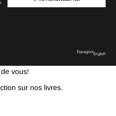
s
Espagnol
English
 de vous!
ion sur nos livres.