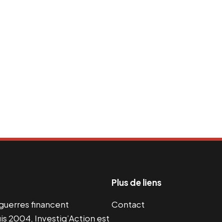
Plus de liens
s guerres financent
Contact
s 2004, Investig’Action est